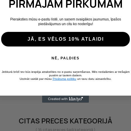
PIRMAJAM PIRKUMAM
ling speed, reducing the possibility of dangerous vibrations on the 
namic braking system which reduces drum temperatures
Pieraksties mūsu e-pastu listē, un saņem svaigākos jaunumus, īpašos
 6,6 HP motor
piedāvājumus un citu ko noderīgu!
7 500 lbs
ength 30 m, diameter 1/2"
JĀ, ES VĒLOS 10% ATLAIDI
NĒ, PALDIES
ilt X20 GEN2
ote
Jebkurā brīdī tev būs iespēja atrakstīties no e-pastu saņemšanas. Mēs nedalāmies ar trešajām
pusēm ar taviem datiem.
Uzzināt vairāk par mūsu
Privātuma politiku
un tavu datu aizsardzību.
CITAS PRECES KATEGORIJĀ
( 16 citas preces šajā kategorijā )