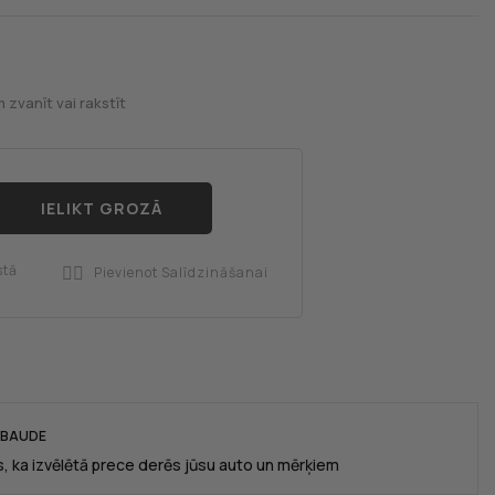
 zvanīt vai rakstīt
IELIKT GROZĀ
stā
Pievienot Salīdzināšanai

RBAUDE
, ka izvēlētā prece derēs jūsu auto un mērķiem