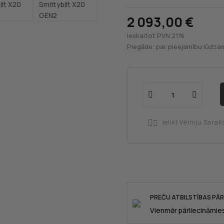
2 093,00 €
ieskaitot PVN 21%
Piegāde: par pieejamību lūdzam
Ielikt Vēlmju Sarak

PREČU ATBILSTĪBAS PĀ
Vienmēr pārliecināmies