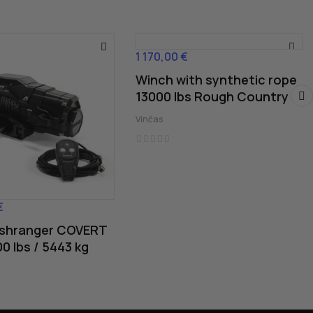
1 170,00 €
Cena
Winch with synthetic rope
13000 lbs Rough Country
›
Vinčas
€
ushranger COVERT
00 lbs / 5443 kg