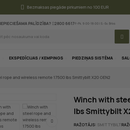
Bezmaksas piegāde pirkumiem no 100 EUR
NEPIECIEŠAMA PALĪDZĪBA?
2800 6617
P.-Pk. 9:00-18:00 | S.-Sv. Brīvs
S
EKSPEDĪCIJAS / KEMPINGS
PIEDZIŅAS SISTĒMA
SA
l rope and wireless remote 17500 lbs Smittybilt X20 GEN2
Winch with ste
lbs Smittybilt 
RAŽOTĀJS:
SMITTYBILT
RAŽ