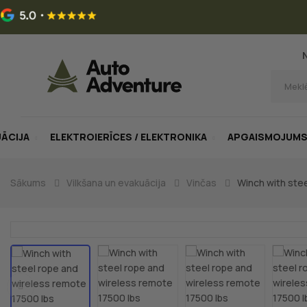
UĀCIJA
ELEKTROIERĪCES / ELEKTRONIKA
APGAISMOJUM
Sākums
Vilkšana un evakuācija
Vinčas
Winch with stee