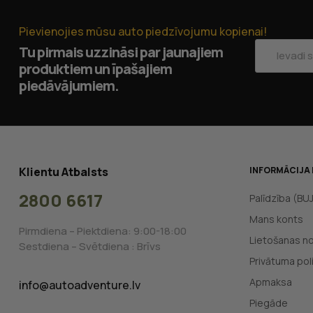
Pievienojies mūsu auto piedzīvojumu kopienai!
Tu pirmais uzzināsi par jaunajiem
produktiem un īpašajiem
piedāvājumiem.
Klientu Atbalsts
INFORMĀCIJA 
2800 6617
Palīdzība (BU
Mans konts
Pirmdiena – Piektdiena: 9:00-18:00
Lietošanas n
Sestdiena – Svētdiena : Brīvs
Privātuma poli
Apmaksa
info@autoadventure.lv
Piegāde