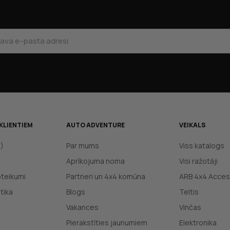
KLIENTIEM
AUTO ADVENTURE
VEIKALS
J)
Par mums
Viss katalogs
Aprīkojuma noma
Visi ražotāji
oteikumi
Partneri un 4x4 komūna
ARB 4x4 Acces
tika
Blogs
Teltis
Vakances
Vinčas
Pierakstīties jaunumiem
Elektronika