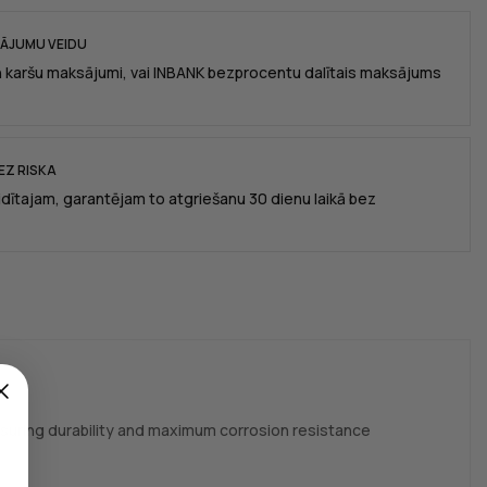
SĀJUMU VEIDU
n karšu maksājumi, vai INBANK bezprocentu dalītais maksājums
EZ RISKA
idītajam, garantējam to atgriešanu 30 dienu laikā bez
suring durability and maximum corrosion resistance