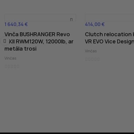
1 640,34 €
414,00 €
Cena
Cena
Vinča BUSHRANGER Revo
Clutch relocation 
MKII RWM120W, 12000lb, ar
VR EVO Vice Desig
metāla trosi
‹
Vinčas
Vinčas