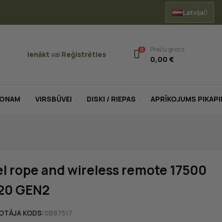
Latvija
Preču grozs
0
Ienākt
vai
Reģistrēties
0,00 €
LONAM
VIRSBŪVEI
DISKI / RIEPAS
APRĪKOJUMS PIKAP
el rope and wireless remote 17500
X20 GEN2
OTĀJA KODS:
SB97517