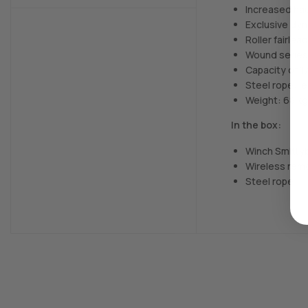
Increased hau
Exclusive dy
Roller fairlead
Wound series
Capacity of 1
Steel rope: l
Weight: 68 kg
In the box:
Winch Smittyb
Wireless rem
Steel rope