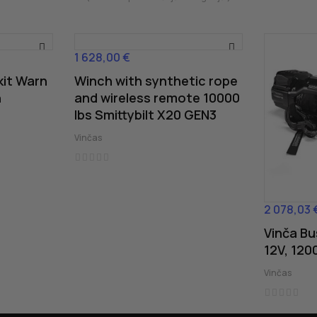
1 628,00 €
Cena
kit Warn
Winch with synthetic rope
n
and wireless remote 10000
lbs Smittybilt X20 GEN3
Vinčas
2 078,03 
Cena
Vinča B
12V, 120
Vinčas