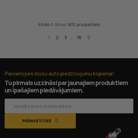
Attēlo 1-24 no 1815 produktiem
1
2
3
…
76
Pievienojies mūsu auto piedzīvojumu kopienai!
Tu pirmais uzzināsi par jaunajiem produktiem
un īpašajiem piedāvājumiem.
PIERAKSTĪTIES