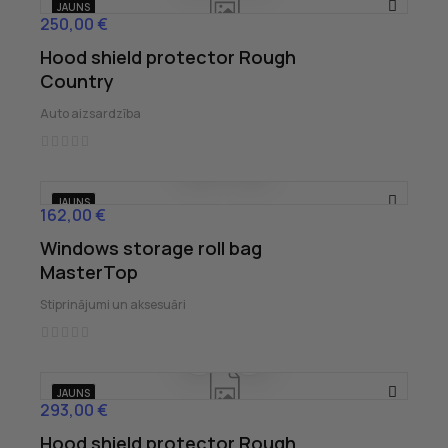
JAUNS
250,00 €
Cena
Hood shield protector Rough
Country
Auto aizsardzība
JAUNS
162,00 €
Cena
Windows storage roll bag
MasterTop
Stiprinājumi un aksesuāri
JAUNS
293,00 €
Cena
Hood shield protector Rough