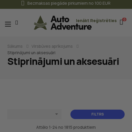
Bezmaksas piegāde pirkumiem no 100 EUR
0
Ienākt
Reģistrēties
Toggle
☰
vai
navigation
Sākums
Virsbūves aprīkojums
Stiprinājumi un aksesuāri
Stiprinājumi un aksesuāri

FILTRS
Attēlo 1-24 no 1815 produktiem