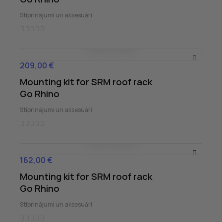
Stiprinājumi un aksesuāri
209,00 €
Cena
Mounting kit for SRM roof rack
Go Rhino
Stiprinājumi un aksesuāri
162,00 €
Cena
Mounting kit for SRM roof rack
Go Rhino
Stiprinājumi un aksesuāri