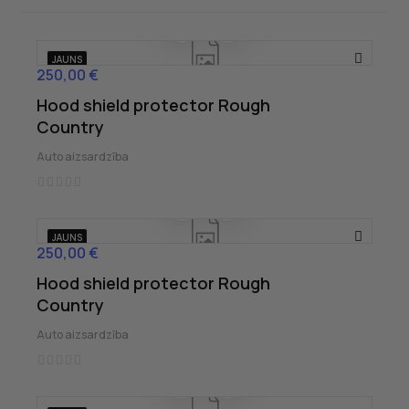
JAUNS
250,00 €
Cena
Hood shield protector Rough
Country
Auto aizsardzība
JAUNS
250,00 €
Cena
Hood shield protector Rough
Country
Auto aizsardzība