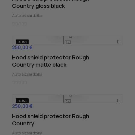
Country gloss black
Auto aizsardzība
JAUNS
250,00 €
Cena
Hood shield protector Rough
Country matte black
Auto aizsardzība
JAUNS
250,00 €
Cena
Hood shield protector Rough
Country
Auto aizsardzība