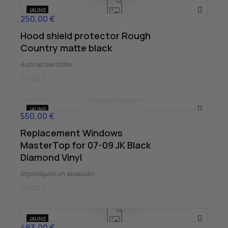
JAUNS
250,00 €
Cena
Hood shield protector Rough
Country matte black
Auto aizsardzība
JAUNS
550,00 €
Cena
Replacement Windows
MasterTop for 07-09 JK Black
Diamond Vinyl
Stiprinājumi un aksesuāri
JAUNS
483,00 €
Cena