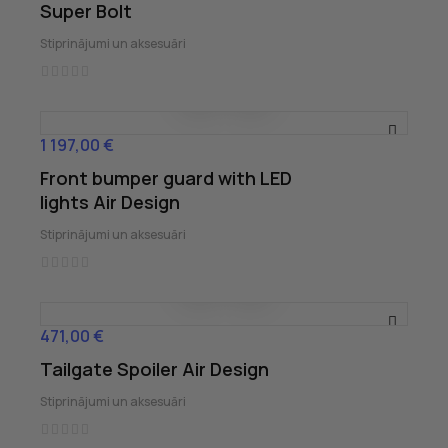
Super Bolt
Stiprinājumi un aksesuāri
1 197,00 €
Cena
Front bumper guard with LED
lights Air Design
Stiprinājumi un aksesuāri
471,00 €
Cena
Tailgate Spoiler Air Design
Stiprinājumi un aksesuāri