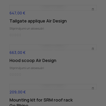
647,00 €
Cena
Tailgate applique Air Design
Stiprinājumi un aksesuāri
663,00 €
Cena
Hood scoop Air Design
Stiprinājumi un aksesuāri
209,00 €
Cena
Mounting kit for SRM roof rack
Go Rhino