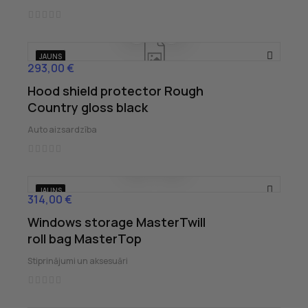
JAUNS
293,00 €
Cena
Hood shield protector Rough
Country gloss black
Auto aizsardzība
JAUNS
314,00 €
Cena
Windows storage MasterTwill
roll bag MasterTop
Stiprinājumi un aksesuāri