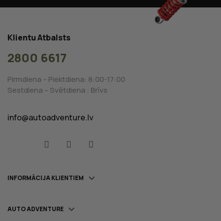
Klientu Atbalsts
2800 6617
Pirmdiena – Piektdiena: 8:00-17:00
Sestdiena – Svētdiena : Brīvs
info@autoadventure.lv
Facebook
YouTube
Instagram

INFORMĀCIJA KLIENTIEM

AUTO ADVENTURE