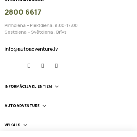
2800 6617
Pirmdiena – Piektdiena: 8:00-17:00
Sestdiena – Svētdiena : Brīvs
info@autoadventure.lv
Facebook
YouTube
Instagram

INFORMĀCIJA KLIENTIEM

AUTO ADVENTURE

VEIKALS