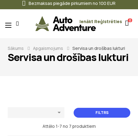
Bezmaksas piegāde pirkumiem no 100 EUR
0
Ienākt
Reģistrēties
Toggle
☰
vai
navigation
Sākums
Apgaismojums
Servisa un drošības lukturi
Servisa un drošības lukturi

FILTRS
Attēlo 1-7 no 7 produktiem