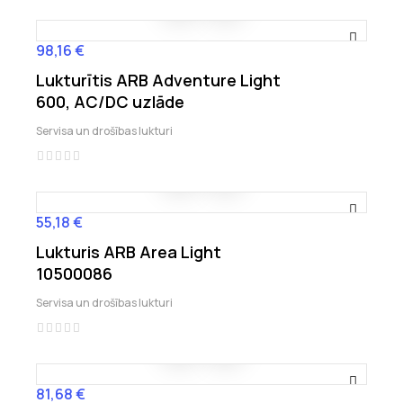
98,16 €
Cena
Lukturītis ARB Adventure Light
600, AC/DC uzlāde
Servisa un drošības lukturi
55,18 €
Cena
Lukturis ARB Area Light
10500086
Servisa un drošības lukturi
81,68 €
Cena