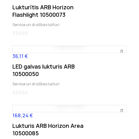
Lukturītis ARB Horizon
Flashlight 10500073
Servisa un drošības lukturi
36,11 €
Cena
LED galvas lukturis ARB
10500050
Servisa un drošības lukturi
168,24 €
Cena
Lukturis ARB Horizon Area
10500085