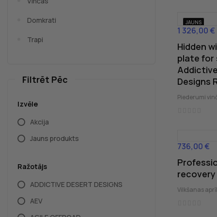
Vinčas
Domkrati
JAUNS
1 326,00 €
Cena
Trapi
Hidden w
plate for
Addictiv
Filtrēt Pēc
Designs 
Piederumi vi
Izvēle
Akcija
Jauns produkts
736,00 €
Cena
Professi
Ražotājs
recovery 
ADDICTIVE DESERT DESIGNS
Vilkšanas apr
AEV