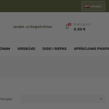
Latvija
Preču grozs
0
Ienākt
vai
Reģistrēties
0,00 €
LONAM
VIRSBŪVEI
DISKI / RIEPAS
APRĪKOJUMS PIKAP

rtot pēc: