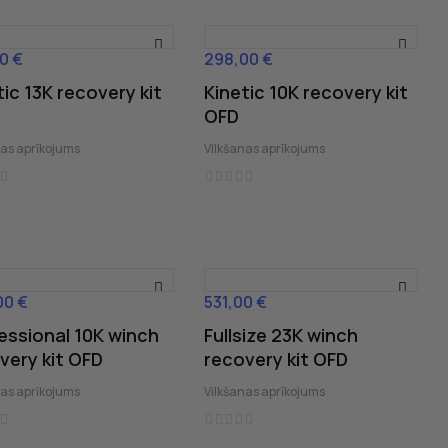
0 €
298,00 €
Cena
tic 13K recovery kit
Kinetic 10K recovery kit
OFD
nas aprīkojums
Vilkšanas aprīkojums
00 €
531,00 €
Cena
essional 10K winch
Fullsize 23K winch
very kit OFD
recovery kit OFD
nas aprīkojums
Vilkšanas aprīkojums