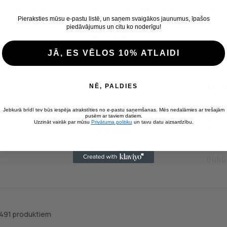
ck Factor 55
Trailer hitch ball mount
Quic
drop steel OFD Lift 8"
silve
Pieraksties mūsu e-pastu listē, un saņem svaigākos jaunumus, īpašos
piedāvājumus un citu ko noderīgu!
Vilkšanas aprīkojums
Vilkša
JĀ, ES VĒLOS 10% ATLAIDI
69,00 €
NĒ, PALDIES
387,
Cena
Cena
itch ball mount
Trailer hitch ball mount
Heav
Jebkurā brīdī tev būs iespēja atrakstīties no e-pastu saņemšanas. Mēs nedalāmies ar trešajām
l OFD Lift 6"
drop steel OFD Lift 4"
poin
pusēm ar taviem datiem.
Uzzināt vairāk par mūsu
Privātuma politiku
un tavu datu aizsardzību.
Engi
īkojums
Vilkšanas aprīkojums
Vilkša
 491 produktiem