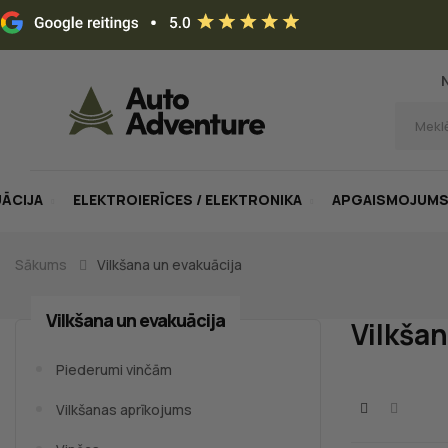
UĀCIJA
ELEKTROIERĪCES / ELEKTRONIKA
APGAISMOJUM
Sākums
Vilkšana un evakuācija
Vilkšana un evakuācija
Vilkša
Piederumi vinčām
Vilkšanas aprīkojums