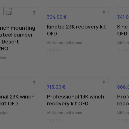
364,00 €
341,0
Cena
Cena
Kinetic 23K recovery kit
Kine
inch mounting
OFD
OFD
 steel bumper
e Desert
Vilkšanas aprīkojums
Vilkša
RHO
nčām
713,00 €
666,
Cena
Cena
onal 23K winch
Professional 13K winch
Prof
kit OFD
recovery kit OFD
reco
īkojums
Vilkšanas aprīkojums
Vilkša