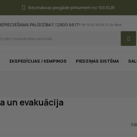
Bezmaksas piegāde pirkumiem no 100 EUR
NEPIECIEŠAMA PALĪDZĪBA?
2800 6617
P.-Pk. 9:00-18:00 | S.-Sv. Brīvs
S
EKSPEDĪCIJAS / KEMPINGS
PIEDZIŅAS SISTĒMA
SA
na un evakuācija
Kā