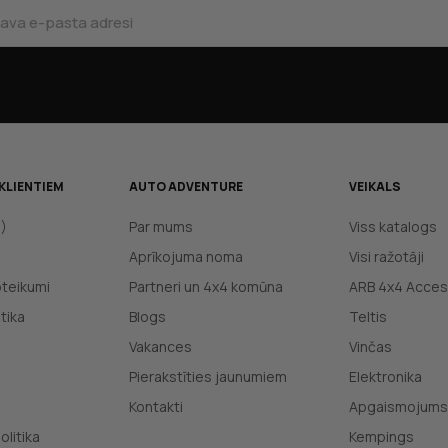
KLIENTIEM
AUTO ADVENTURE
VEIKALS
J)
Par mums
Viss katalogs
Aprīkojuma noma
Visi ražotāji
oteikumi
Partneri un 4x4 komūna
ARB 4x4 Acces
tika
Blogs
Teltis
Vakances
Vinčas
Pierakstīties jaunumiem
Elektronika
Kontakti
Apgaismojums
olitika
Kempings