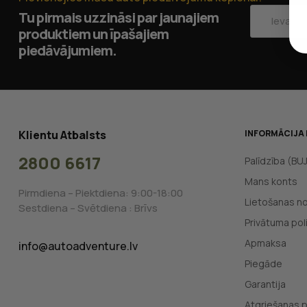
Tu pirmais uzzināsi par jaunajiem
produktiem un īpašajiem
piedāvājumiem.
Klientu Atbalsts
INFORMĀCIJA 
2800 6617
Palīdzība (BU
Mans konts
Pirmdiena – Piektdiena: 9:00-18:00
Lietošanas n
Sestdiena – Svētdiena : Brīvs
Privātuma poli
Apmaksa
info@autoadventure.lv
Piegāde
Garantija
Atgriešanas p