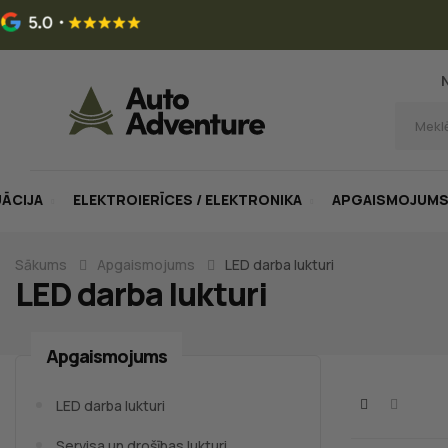
UĀCIJA
ELEKTROIERĪCES / ELEKTRONIKA
APGAISMOJUM
Sākums
Apgaismojums
LED darba lukturi
LED darba lukturi
Apgaismojums
LED darba lukturi
Servisa un drošības lukturi