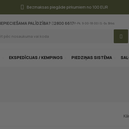
Bezmaksas piegāde pirkumiem no 100 EUR
NEPIECIEŠAMA PALĪDZĪBA?
2800 6617
P.-Pk. 9:00-18:00 | S.-Sv. Brīvs
S
EKSPEDĪCIJAS / KEMPINGS
PIEDZIŅAS SISTĒMA
SA
Kā