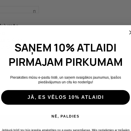
k jumta
ka
turis ARB
SAŅEM 10% ATLAIDI
trīskrāsu, 2.8",
PIRMAJAM PIRKUMAM
turi
Pieraksties mūsu e-pastu listē, un saņem svaigākos jaunumus, īpašos
piedāvājumus un citu ko noderīgu!
1 produktiem
JĀ, ES VĒLOS 10% ATLAIDI
NĒ, PALDIES
Jebkurā brīdī tev būs iespēja atrakstīties no e-pastu saņemšanas. Mēs nedalāmies ar trešajām