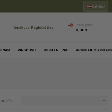
Latvija
Preču grozs
0
Ienākt
vai
Reģistrēties
0,00 €
LONAM
VIRSBŪVEI
DISKI / RIEPAS
APRĪKOJUMS PIKAP

rtot pēc: