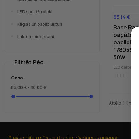
LED spuldžu bloki
85,14 €
Cena
Miglas un papildlukturi
Base Rac
bagāžnie
Lukturu piederumi
papildluk
1780550, 
30W
Filtrēt Pēc
LED darba luk
Cena
85,00 € - 86,00 €
Attēlo 1-1 no 
Pievienojies mūsu auto piedzīvojumu kopienai!