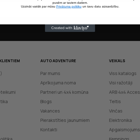
pusēm ar taviem datiem.
Uzzināt vairāk par mūsu
Privātuma politiku
un tavu datu aizsardzību.
KLIENTIEM
AUTO ADVENTURE
VEIKALS
J)
Par mums
Viss katalogs
Aprīkojuma noma
Visi ražotāji
oteikumi
Partneri un 4x4 komūna
ARB 4x4 Acces
tika
Blogs
Teltis
Vakances
Vinčas
Pierakstīties jaunumiem
Elektronika
Kontakti
Apgaismojums
olitika
Kempings