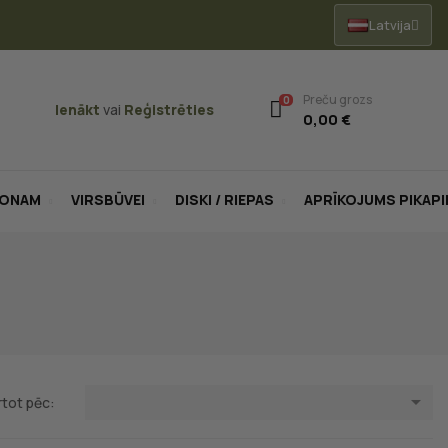
Latvija
Preču grozs
0
Ienākt
vai
Reģistrēties
0,00 €
LONAM
VIRSBŪVEI
DISKI / RIEPAS
APRĪKOJUMS PIKAP

rtot pēc: