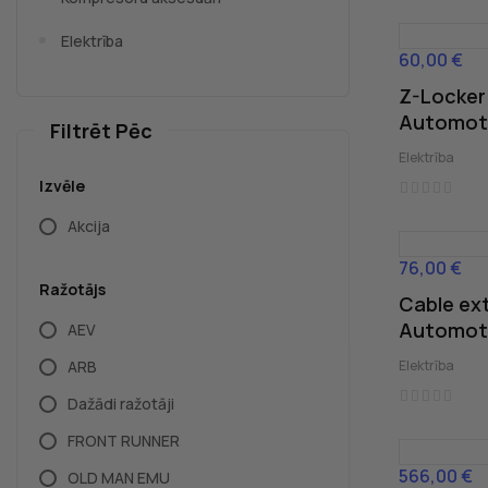
Elektrība
60,00 €
Cena
Z-Locker
Automot
Filtrēt Pēc
Elektrība
Izvēle
Akcija
76,00 €
Cena
Ražotājs
Cable ex
Automot
AEV
ARB
Elektrība
Dažādi ražotāji
FRONT RUNNER
566,00 €
Cena
OLD MAN EMU