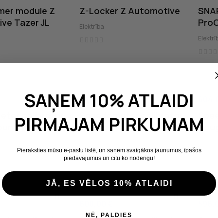
mer module Z
Z-Locker Z Automotive
SNA
ve Tazer JL
ProC
Elektrība
Elektrī
SAŅEM 10% ATLAIDI
442,00 €
604,
Cena
Cena
ter calibrator
Speedometer calibrator
Spee
PIRMAJAM PIRKUMAM
ountry
Rough Country
Rou
Elektrība
Elektrī
Pieraksties mūsu e-pastu listē, un saņem svaigākos jaunumus, īpašos
piedāvājumus un citu ko noderīgu!
JĀ, ES VĒLOS 10% ATLAIDI
600,00 €
596,
Cena
Cena
NĒ, PALDIES