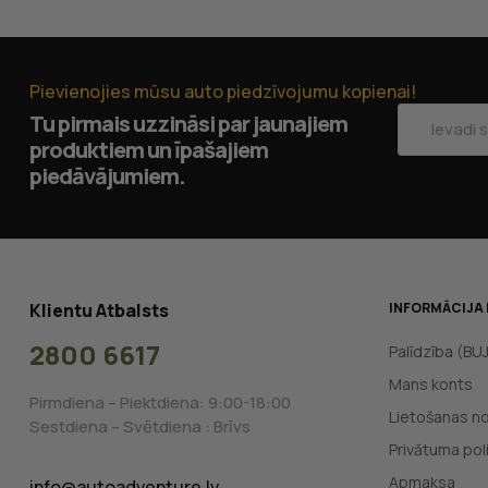
Pievienojies mūsu auto piedzīvojumu kopienai!
Tu pirmais uzzināsi par jaunajiem
produktiem un īpašajiem
piedāvājumiem.
Klientu Atbalsts
INFORMĀCIJA 
2800 6617
Palīdzība (BU
Mans konts
Pirmdiena – Piektdiena: 9:00-18:00
Lietošanas n
Sestdiena – Svētdiena : Brīvs
Privātuma poli
Apmaksa
info@autoadventure.lv