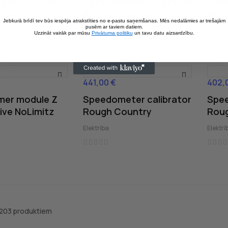
ter calibrator
Speedometer calibrator
Spee
ountry
Rough Country
Rou
Jebkurā brīdī tev būs iespēja atrakstīties no e-pastu saņemšanas. Mēs nedalāmies ar trešajām
pusēm ar taviem datiem.
Elektrība
Elektrī
Uzzināt vairāk par mūsu
Privātuma politiku
un tavu datu aizsardzību.
441,00 €
402,
Cena
Cena
mer module Z
Speedometer calibrator
Spee
ve NoLimitz
Rough Country
Rou
Elektrība
Elektrī
 203 produktiem