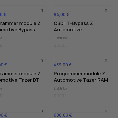
0 €
94,00 €
Cena
grammer module Z
OBDII T-Bypass Z
motive Bypass
Automotive
ba
Elektrība
00 €
439,00 €
Cena
grammer module Z
Programmer module Z
motive Tazer DT
Automotive Tazer RAM
ba
Elektrība
00 €
600,00 €
Cena