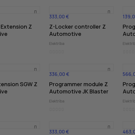
333,00 €
139,0
Cena
Cena
 Extension Z
Z-Locker controller Z
Pro
ive
Automotive
Auto
Elektrība
Elektrī
336,00 €
566,
Cena
Cena
tension SGW Z
Programmer module Z
Pro
ive
Automotive JK Blaster
Auto
Elektrība
Elektrī
333,00 €
463,
Cena
Cena