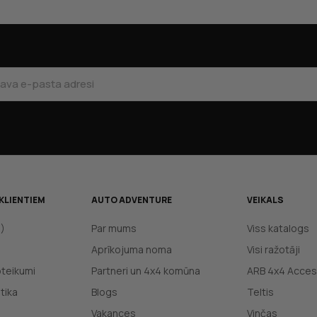
KLIENTIEM
AUTO ADVENTURE
VEIKALS
J)
Par mums
Viss katalogs
Aprīkojuma noma
Visi ražotāji
oteikumi
Partneri un 4x4 komūna
ARB 4x4 Acces
tika
Blogs
Teltis
Vakances
Vinčas