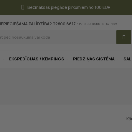
Bezmaksas piegāde pirkumiem no 100 EUR
NEPIECIEŠAMA PALĪDZĪBA?
2800 6617
P.-Pk. 9:00-18:00 | S.-Sv. Brīvs
S
EKSPEDĪCIJAS / KEMPINGS
PIEDZIŅAS SISTĒMA
SA
Kā