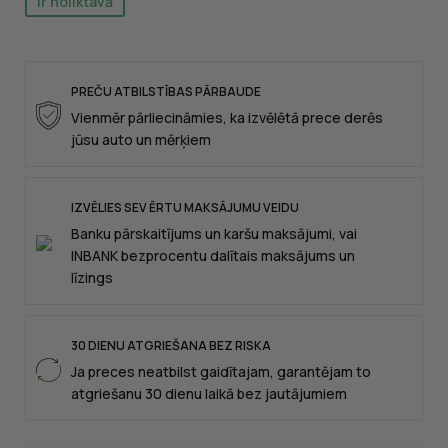
Ir noliktavā
PREČU ATBILSTĪBAS PĀRBAUDE
Vienmēr pārliecināmies, ka izvēlētā prece derēs
jūsu auto un mērķiem
IZVĒLIES SEV ĒRTU MAKSĀJUMU VEIDU
Banku pārskaitījums un karšu maksājumi, vai
INBANK bezprocentu dalītais maksājums un
līzings
30 DIENU ATGRIEŠANA BEZ RISKA
Ja preces neatbilst gaidītajam, garantējam to
atgriešanu 30 dienu laikā bez jautājumiem