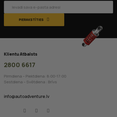
PIERAKSTĪTIES
Klientu Atbalsts
2800 6617
Pirmdiena – Piektdiena: 8:00-17:00
Sestdiena – Svētdiena : Brīvs
info@autoadventure.lv
Facebook
YouTube
Instagram