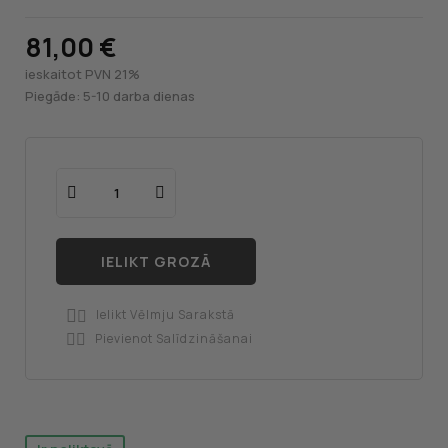
81,00 €
ieskaitot PVN 21%
Piegāde: 5-10 darba dienas
IELIKT GROZĀ
Ielikt Vēlmju Sarakstā

Pievienot Salīdzināšanai
