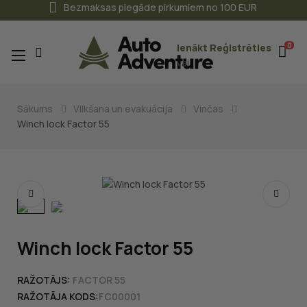
Bezmaksas piegāde pirkumiem no 100 EUR
0
Ienākt
Reģistrēties
Toggle
☰
vai
navigation
Sākums
Vilkšana un evakuācija
Vinčas
Winch lock Factor 55
Winch lock Factor 55
RAŽOTĀJS:
FACTOR 55
RAŽOTĀJA KODS:
FC00001