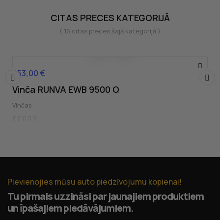
CITAS PRECES KATEGORIJĀ
( 16 citas preces šajā kategorijā )
853,00 €
Cena
Vinča RUNVA EWB 9500 Q
‹
›
Vinčas
Pievienojies mūsu auto piedzīvojumu kopienai!
Tu pirmais uzzināsi par jaunajiem produktiem
un īpašajiem piedāvājumiem.