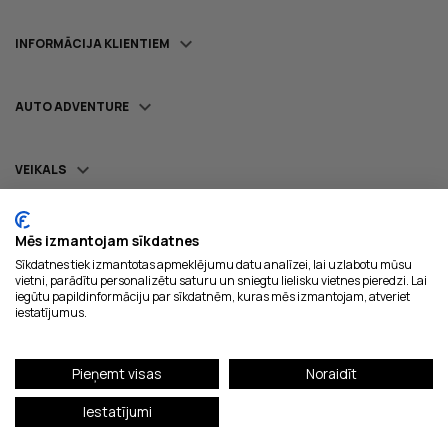

INFORMĀCIJA KLIENTIEM

AUTO ADVENTURE

VEIKALS
Mēs izmantojam sīkdatnes
Sīkdatnes tiek izmantotas apmeklējumu datu analīzei, lai uzlabotu mūsu
Piegādājam ar:
vietni, parādītu personalizētu saturu un sniegtu lielisku vietnes pieredzi. Lai
iegūtu papildinformāciju par sīkdatnēm, kuras mēs izmantojam, atveriet
iestatījumus.
Droši maksājumi:
Pieņemt visas
Noraidīt
Iestatījumi
© AUTO ADVENTURE 2023. Visas tiesības aizsargātas