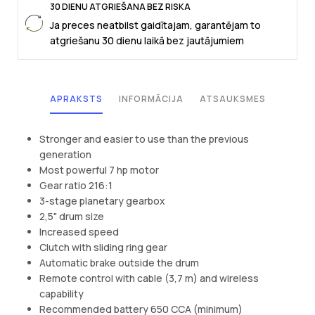
30 DIENU ATGRIEŠANA BEZ RISKA
Ja preces neatbilst gaidītajam, garantējam to
atgriešanu 30 dienu laikā bez jautājumiem
APRAKSTS
INFORMĀCIJA
ATSAUKSMES
Stronger and easier to use than the previous
generation
Most powerful 7 hp motor
Gear ratio 216:1
3-stage planetary gearbox
2,5" drum size
Increased speed
Clutch with sliding ring gear
Automatic brake outside the drum
Remote control with cable (3,7 m) and wireless
capability
Recommended battery 650 CCA (minimum)