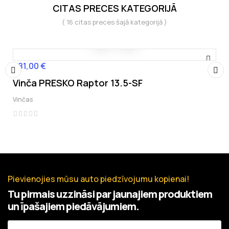
CITAS PRECES KATEGORIJĀ
( 16 citas preces šajā kategorijā )
481,00 €
Cena
Vinča PRESKO Raptor 13.5-SF
‹
›
Vinčas
Pievienojies mūsu auto piedzīvojumu kopienai!
Tu pirmais uzzināsi par jaunajiem produktiem
un īpašajiem piedāvājumiem.