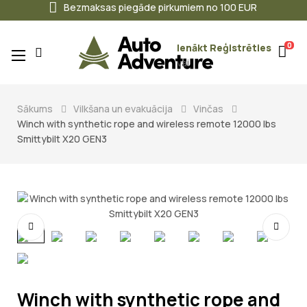
Bezmaksas piegāde pirkumiem no 100 EUR
0
Ienākt
Reģistrēties
Toggle
☰
vai
navigation
Sākums
Vilkšana un evakuācija
Vinčas
Winch with synthetic rope and wireless remote 12000 lbs
Smittybilt X20 GEN3
Winch with synthetic rope and