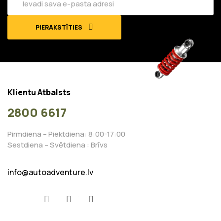
PIERAKSTĪTIES
Klientu Atbalsts
2800 6617
Pirmdiena – Piektdiena: 8:00-17:00
Sestdiena – Svētdiena : Brīvs
info@autoadventure.lv
Facebook
YouTube
Instagram