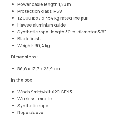
Power cable length 1,83 m
Protection class IP68
12 000 lbs / 5 454 kg rated line pull
Hawse aluminium guide
Synthetic rope: length 30 m, diameter 3/8"
Black finish
Weight: 30,4 kg
Dimensions:
56,6 x 13,7 x 23,9 cm
In the box:
Winch Smittybilt X20 GEN3
Wireless remote
Synthetic rope
Rope sleeve