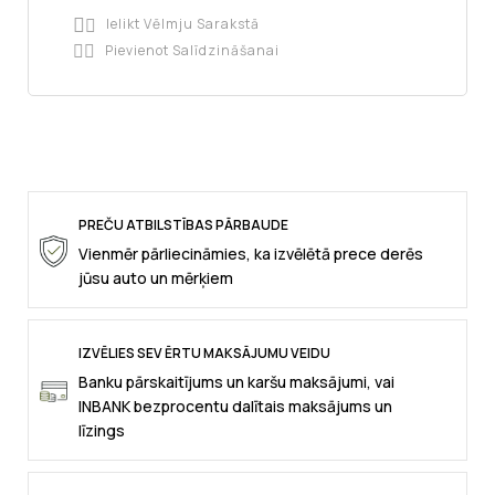
Ielikt Vēlmju Sarakstā

Pievienot Salīdzināšanai

PREČU ATBILSTĪBAS PĀRBAUDE
Vienmēr pārliecināmies, ka izvēlētā prece derēs
jūsu auto un mērķiem
IZVĒLIES SEV ĒRTU MAKSĀJUMU VEIDU
Banku pārskaitījums un karšu maksājumi, vai
INBANK bezprocentu dalītais maksājums un
līzings