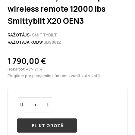
wireless remote 12000 lbs
Smittybilt X20 GEN3
RAŽOTĀJS:
SMITTYBILT
RAŽOTĀJA KODS:
SB98812
1 790,00 €
ieskaitot PVN 21%
Piegāde: par pieejamību lūdzam zvanīt vai rakstīt
IELIKT GROZĀ