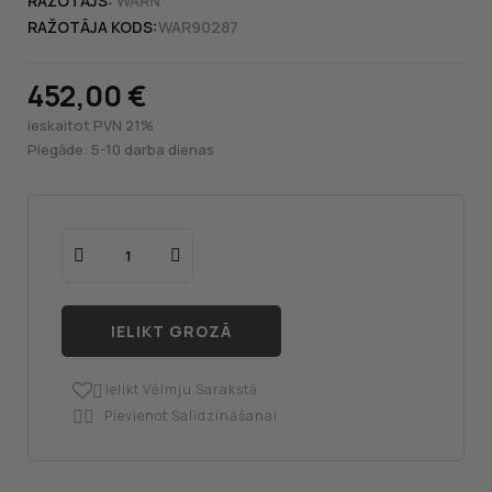
RAŽOTĀJS:
WARN
RAŽOTĀJA KODS:
WAR90287
452,00 €
ieskaitot PVN 21%
Piegāde: 5-10 darba dienas
IELIKT GROZĀ
Ielikt Vēlmju Sarakstā

Pievienot Salīdzināšanai
