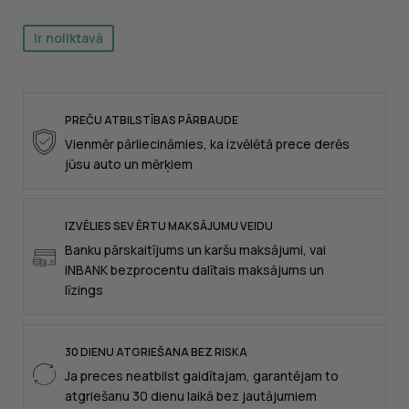
Ir noliktavā
PREČU ATBILSTĪBAS PĀRBAUDE
Vienmēr pārliecināmies, ka izvēlētā prece derēs
jūsu auto un mērķiem
IZVĒLIES SEV ĒRTU MAKSĀJUMU VEIDU
Banku pārskaitījums un karšu maksājumi, vai
INBANK bezprocentu dalītais maksājums un
līzings
30 DIENU ATGRIEŠANA BEZ RISKA
Ja preces neatbilst gaidītajam, garantējam to
atgriešanu 30 dienu laikā bez jautājumiem