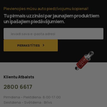
Pievienojies mūsu auto piedzīvojumu kopienai!
Tu pirmais uzzināsi par jaunajiem produktiem
un īpašajiem piedāvājumiem.
PIERAKSTĪTIES
Klientu Atbalsts
2800 6617
Pirmdiena – Piektdiena: 8:00-17:00
Sestdiena – Svētdiena : Brīvs