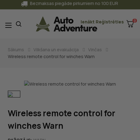
Bezmaksas piegāde pirkumiem no 100 EUR
0
Ienākt
Reģistrēties
Toggle
☰
vai
navigation
Sākums
Vilkšana un evakuācija
Vinčas
Wireless remote control for winches Warn
Wireless remote control for
winches Warn