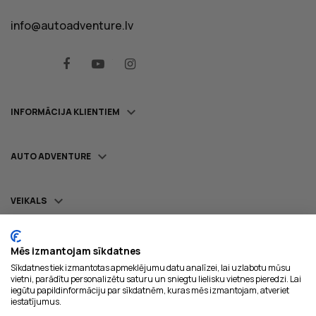
info@autoadventure.lv
Facebook
YouTube
Instagram

INFORMĀCIJA KLIENTIEM

AUTO ADVENTURE

VEIKALS
Mēs izmantojam sīkdatnes
Sīkdatnes tiek izmantotas apmeklējumu datu analīzei, lai uzlabotu mūsu
Piegādājam ar:
vietni, parādītu personalizētu saturu un sniegtu lielisku vietnes pieredzi. Lai
iegūtu papildinformāciju par sīkdatnēm, kuras mēs izmantojam, atveriet
iestatījumus.