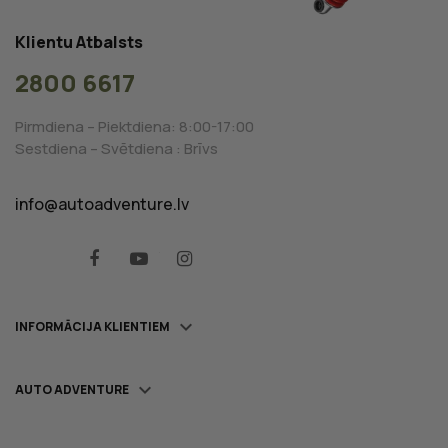
Klientu Atbalsts
2800 6617
Pirmdiena – Piektdiena: 8:00-17:00
Sestdiena – Svētdiena : Brīvs
info@autoadventure.lv
Facebook
YouTube
Instagram

INFORMĀCIJA KLIENTIEM

AUTO ADVENTURE