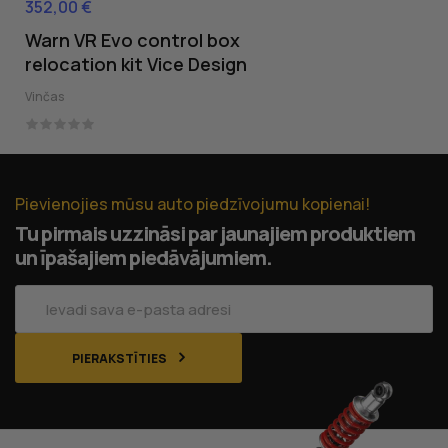
352,00 €
Cena
Warn VR Evo control box
relocation kit Vice Design
Vinčas
Pievienojies mūsu auto piedzīvojumu kopienai!
Tu pirmais uzzināsi par jaunajiem produktiem
un īpašajiem piedāvājumiem.
PIERAKSTĪTIES