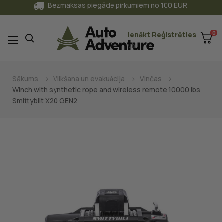
Bezmaksas piegāde pirkumiem no 100 EUR
0
Ienākt
Reģistrēties
Toggle
☰
vai
navigation
Sākums
Vilkšana un evakuācija
Vinčas
Winch with synthetic rope and wireless remote 10000 lbs
Smittybilt X20 GEN2