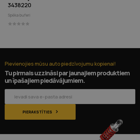
‹
›
3438220
Spēka buferi
Pievienojies mūsu auto piedzīvojumu kopienai!
Tu pirmais uzzināsi par jaunajiem produktiem
un īpašajiem piedāvājumiem.
PIERAKSTĪTIES