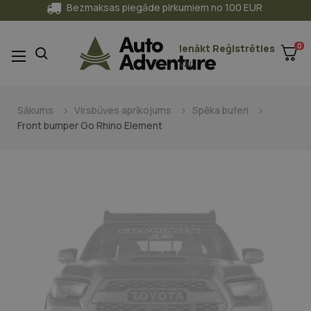
Bezmaksas piegāde pirkumiem no 100 EUR
0
Ienākt
Reģistrēties
Toggle
☰
vai
navigation
Sākums
Virsbūves aprīkojums
Spēka buferi
Front bumper Go Rhino Element