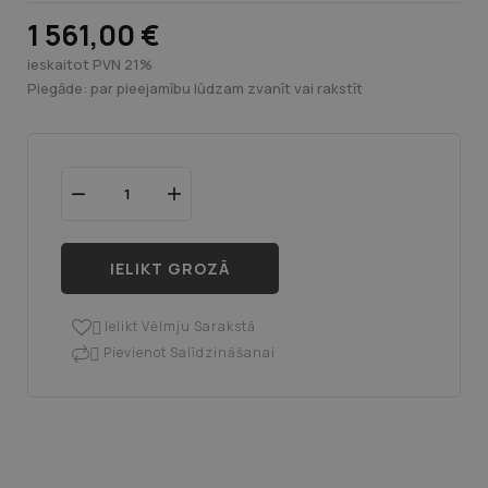
1 561,00 €
ieskaitot PVN 21%
Piegāde: par pieejamību lūdzam zvanīt vai rakstīt
IELIKT GROZĀ
Ielikt Vēlmju Sarakstā

Pievienot Salīdzināšanai
