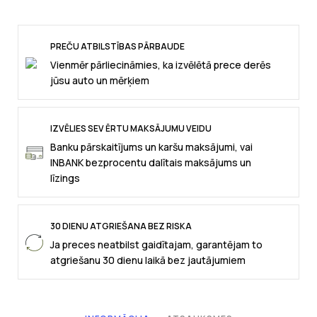
PREČU ATBILSTĪBAS PĀRBAUDE
Vienmēr pārliecināmies, ka izvēlētā prece derēs
jūsu auto un mērķiem
IZVĒLIES SEV ĒRTU MAKSĀJUMU VEIDU
Banku pārskaitījums un karšu maksājumi, vai
INBANK bezprocentu dalītais maksājums un
līzings
30 DIENU ATGRIEŠANA BEZ RISKA
Ja preces neatbilst gaidītajam, garantējam to
atgriešanu 30 dienu laikā bez jautājumiem