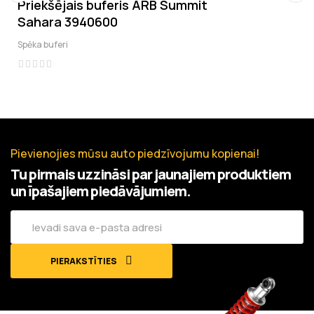
Priekšējais buferis ARB Summit
‹
›
Sahara 3940600
Spēka buferi
Pievienojies mūsu auto piedzīvojumu kopienai!
Tu pirmais uzzināsi par jaunajiem produktiem
un īpašajiem piedāvājumiem.
PIERAKSTĪTIES