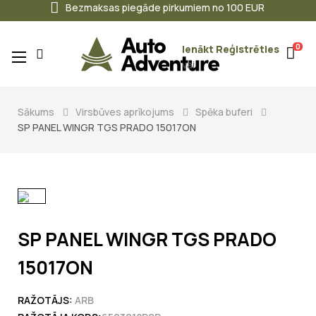
Bezmaksas piegāde pirkumiem no 100 EUR
0
Ienākt
Reģistrēties
Toggle
☰
vai
navigation
Sākums
Virsbūves aprīkojums
Spēka buferi
SP PANEL WINGR TGS PRADO 15017ON
SP PANEL WINGR TGS PRADO
15017ON
RAŽOTĀJS:
ARB