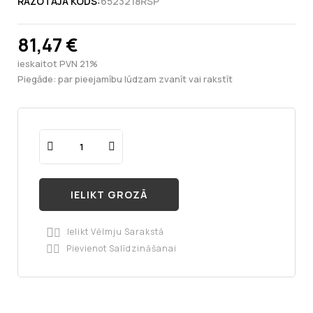
RAŽOTĀJA KODS:
6523218RSP
81,47 €
ieskaitot PVN 21%
Piegāde: par pieejamību lūdzam zvanīt vai rakstīt
IELIKT GROZĀ
Ielikt Vēlmju Sarakstā

Pievienot Salīdzināšanai
