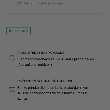
Pievienot Salīdzināšanai

Ir noliktavā
PREČU ATBILSTĪBAS PĀRBAUDE
Vienmēr pārliecināmies, ka izvēlētā prece derēs
jūsu auto un mērķiem
IZVĒLIES SEV ĒRTU MAKSĀJUMU VEIDU
Banku pārskaitījums un karšu maksājumi, vai
INBANK bezprocentu dalītais maksājums un
līzings