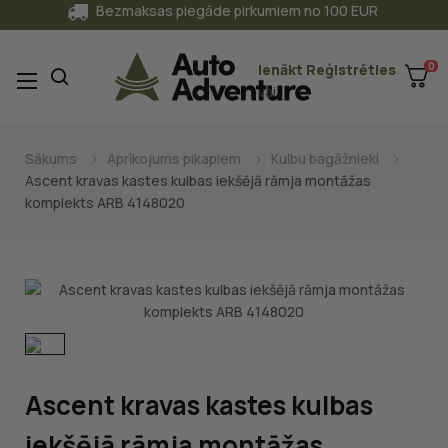
Bezmaksas piegāde pirkumiem no 100 EUR
0
Ienākt
Reģistrēties
Toggle
☰
vai
navigation
Sākums
Aprīkojums pikapiem
Kulbu bagāžnieki
Ascent kravas kastes kulbas iekšējā rāmja montāžas
komplekts ARB 4148020
Ascent kravas kastes kulbas
iekšējā rāmja montāžas