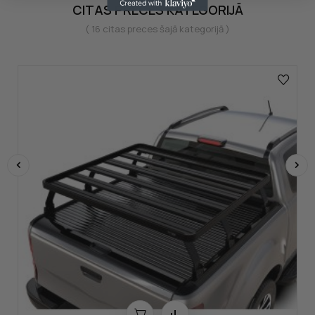
CITAS PRECES KATEGORIJĀ
( 16 citas preces šajā kategorijā )
‹
›