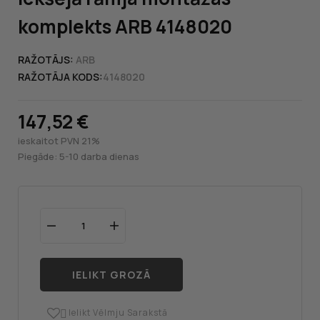
komplekts ARB 4148020
RAŽOTĀJS:
ARB
RAŽOTĀJA KODS:
4148020
147,52 €
ieskaitot PVN 21%
Piegāde: 5-10 darba dienas
IELIKT GROZĀ
Ielikt Vēlmju Sarakstā
