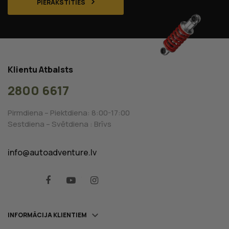
PIERAKSTĪTIES
Klientu Atbalsts
2800 6617
Pirmdiena – Piektdiena: 8:00-17:00
Sestdiena – Svētdiena : Brīvs
info@autoadventure.lv
Facebook
YouTube
Instagram

INFORMĀCIJA KLIENTIEM