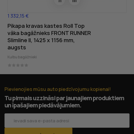
1 332,15 €
Cena
Pikapa kravas kastes Roll Top
vāka bagāžnieks FRONT RUNNER
Slimline II, 1425 x 1156 mm,
augsts
Kulbu bagāžnieki
Pievienojies mūsu auto piedzīvojumu kopienai!
Tu pirmais uzzināsi par jaunajiem produktiem
un īpašajiem piedāvājumiem.