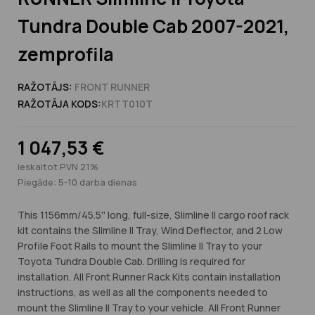
Tundra Double Cab 2007-2021,
zemprofila
RAŽOTĀJS:
FRONT RUNNER
RAŽOTĀJA KODS:
KRTT010T
1 047,53 €
ieskaitot PVN 21%
Piegāde: 5-10 darba dienas
This 1156mm/45.5'' long, full-size, Slimline II cargo roof rack
kit contains the Slimline II Tray, Wind Deflector, and 2 Low
Profile Foot Rails to mount the Slimline II Tray to your
Toyota Tundra Double Cab. Drilling is required for
installation. All Front Runner Rack Kits contain installation
instructions, as well as all the components needed to
mount the Slimline II Tray to your vehicle. All Front Runner