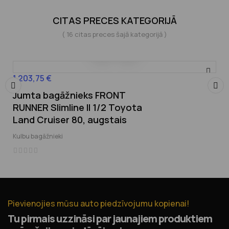
CITAS PRECES KATEGORIJĀ
( 16 citas preces šajā kategorijā )
1 203,75 €
Cena
Jumta bagāžnieks FRONT
‹
›
RUNNER Slimline II 1/2 Toyota
Land Cruiser 80, augstais
Kulbu bagāžnieki
Pievienojies mūsu auto piedzīvojumu kopienai!
Tu pirmais uzzināsi par jaunajiem produktiem