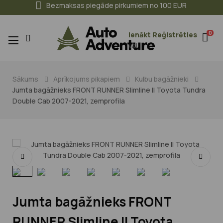
Bezmaksas piegāde pirkumiem no 100 EUR
0
Ienākt
Reģistrēties
Toggle
☰
vai
navigation
Sākums
Aprīkojums pikapiem
Kulbu bagāžnieki
Jumta bagāžnieks FRONT RUNNER Slimline II Toyota Tundra
Double Cab 2007-2021, zemprofila
Jumta bagāžnieks FRONT
RUNNER Slimline II Toyota