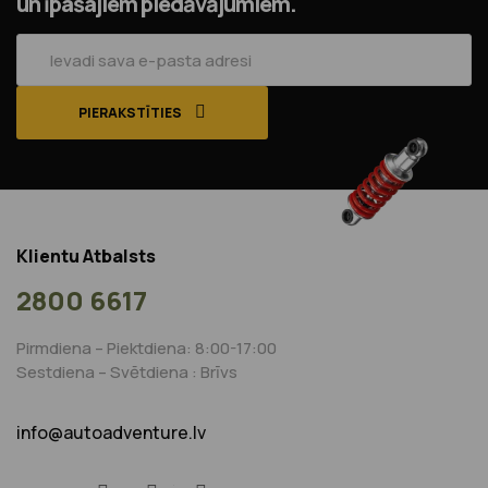
un īpašajiem piedāvājumiem.
PIERAKSTĪTIES
Klientu Atbalsts
2800 6617
Pirmdiena – Piektdiena: 8:00-17:00
Sestdiena – Svētdiena : Brīvs
info@autoadventure.lv