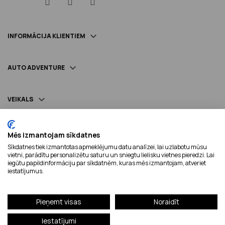
Facebook
YouTube
Instagram

INFORMĀCIJA KLIENTIEM

AUTO ADVENTURE

VEIKALS
Mēs izmantojam sīkdatnes
Sīkdatnes tiek izmantotas apmeklējumu datu analīzei, lai uzlabotu mūsu
Piegādājam ar:
vietni, parādītu personalizētu saturu un sniegtu lielisku vietnes pieredzi. Lai
iegūtu papildinformāciju par sīkdatnēm, kuras mēs izmantojam, atveriet
iestatījumus.
Droši maksājumi:
Pieņemt visas
Noraidīt
Iestatījumi