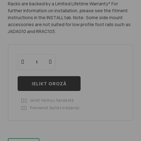
Racks are backed by a Limited Lifetime Warranty* For
further information on installation, please see the fitment
instructions in the INSTALL tab. Note: Some side mount
accessories are not suited for low profile foot rails such as
JADA010 and RRAC103.
IELIKT GROZĀ
Ielikt Vēlmju Sarakstā

Pievienot Salīdzināšanai
