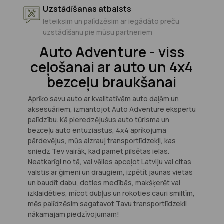
Uzstādīšanas atbalsts
Ieteiksim un palīdzēsim ar iegādāto preču
uzstādīšanu pie mūsu partneriem
Auto Adventure - viss
ceļošanai ar auto un 4x4
bezceļu braukšanai
Aprīko savu auto ar kvalitatīvām auto daļām un
aksesuāriem, izmantojot Auto Adventure ekspertu
palīdzību. Kā pieredzējušus auto tūrisma un
bezceļu auto entuziastus, 4x4 aprīkojuma
pārdevējus, mūs aizrauj transportlīdzekļi, kas
sniedz Tev vairāk, kad pamet pilsētas ielas.
Neatkarīgi no tā, vai vēlies apceļot Latviju vai citas
valstis ar ģimeni un draugiem, izpētīt jaunas vietas
un baudīt dabu, doties medībās, makšķerēt vai
izklaidēties, mīcot dubļus un rokoties cauri smiltīm,
mēs palīdzēsim sagatavot Tavu transportlīdzekli
nākamajam piedzīvojumam!