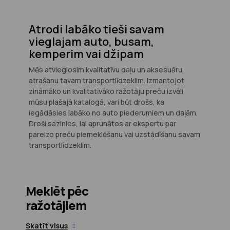
Atrodi labāko tieši savam
vieglajam auto, busam,
kemperim vai džipam
Mēs atvieglosim kvalitatīvu daļu un aksesuāru
atrašanu tavam transportlīdzeklim. Izmantojot
zināmāko un kvalitatīvāko ražotāju preču izvēli
mūsu plašajā katalogā, vari būt drošs, ka
iegādāsies labāko no auto piederumiem un daļām.
Droši sazinies, lai aprunātos ar ekspertu par
pareizo preču piemeklēšanu vai uzstādīšanu savam
transportlīdzeklim.
Meklēt pēc
ražotājiem
Skatīt visus