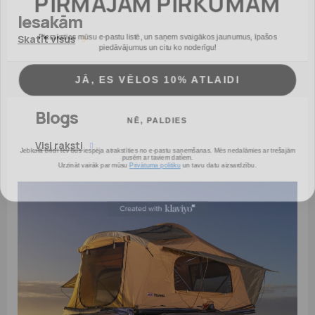
Iesakām
Pieraksties mūsu e-pastu listē, un saņem svaigākos jaunumus, īpašos
Skatīt visus
piedāvājumus un citu ko noderīgu!
JĀ, ES VĒLOS 10% ATLAIDI
Blogs
NĒ, PALDIES
Jebkurā brīdī tev būs iespēja atrakstīties no e-pastu saņemšanas. Mēs nedalāmies ar trešajām
Visi raksti
pusēm ar taviem datiem.
Uzzināt vairāk par mūsu
Privātuma politiku
un tavu datu aizsardzību.