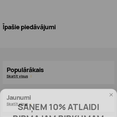
Īpašie piedāvājumi
Populārākais
Skatīt visus
Jaunumi
SAŅEM 10% ATLAIDI
Skatīt visus
PIRMAJAM PIRKUMAM