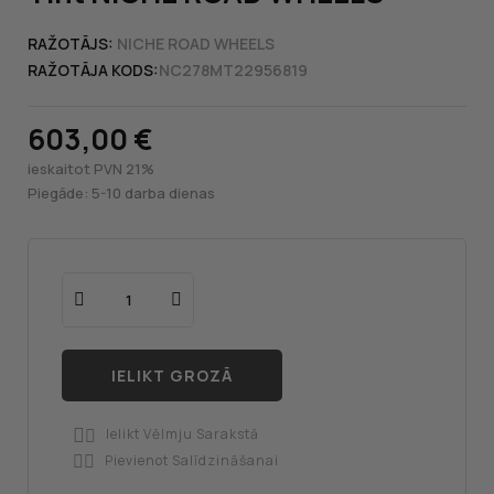
RAŽOTĀJS:
NICHE ROAD WHEELS
RAŽOTĀJA KODS:
NC278MT22956819
603,00 €
ieskaitot PVN 21%
Piegāde: 5-10 darba dienas
IELIKT GROZĀ
Ielikt Vēlmju Sarakstā

Pievienot Salīdzināšanai
