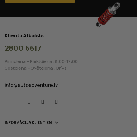
Klientu Atbalsts
2800 6617
Pirmdiena – Piektdiena: 8:00-17:00
Sestdiena – Svētdiena : Brīvs
info@autoadventure.lv
Facebook
YouTube
Instagram

INFORMĀCIJA KLIENTIEM