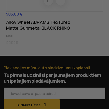
505,00 €
Cena
Alloy wheel ABRAMS Textured
Matte Gunmetal BLACK RHINO
Diski
Pievienojies mūsu auto piedzīvojumu kopienai!
Tu pirmais uzzināsi par jaunajiem produktiem
un īpašajiem piedāvājumiem.
PIERAKSTĪTIES