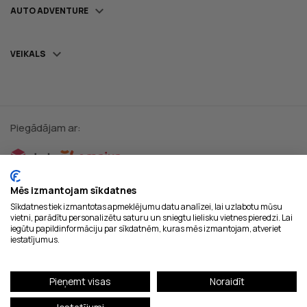

AUTO ADVENTURE

VEIKALS
Piegādājam ar:
Droši maksājumi:
Mēs izmantojam sīkdatnes
Sīkdatnes tiek izmantotas apmeklējumu datu analīzei, lai uzlabotu mūsu
vietni, parādītu personalizētu saturu un sniegtu lielisku vietnes pieredzi. Lai
iegūtu papildinformāciju par sīkdatnēm, kuras mēs izmantojam, atveriet
iestatījumus.
Pieņemt visas
Noraidīt