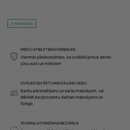
Ir noliktavā
PREČU ATBILSTĪBAS PĀRBAUDE
Vienmēr pārliecināmies, ka izvēlētā prece derēs
jūsu auto un mērķiem
IZVĒLIES SEV ĒRTU MAKSĀJUMU VEIDU
Banku pārskaitījums un karšu maksājumi, vai
INBANK bezprocentu dalītais maksājums un
līzings
30 DIENU ATGRIEŠANA BEZ RISKA