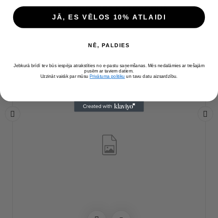
CITAS PRECES KATEGORIJĀ
JĀ, ES VĒLOS 10% ATLAIDI
( 16 citas preces šajā kategorijā )
NĒ, PALDIES
Jebkurā brīdī tev būs iespēja atrakstīties no e-pastu saņemšanas. Mēs nedalāmies ar trešajām
pusēm ar taviem datiem.
Uzzināt vairāk par mūsu
Privātuma politiku
un tavu datu aizsardzību.
‹
›