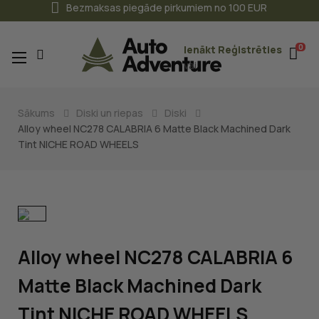
Bezmaksas piegāde pirkumiem no 100 EUR
0
Ienākt
Reģistrēties
Toggle
☰
vai
navigation
Sākums
Diski un riepas
Diski
Alloy wheel NC278 CALABRIA 6 Matte Black Machined Dark
Tint NICHE ROAD WHEELS
Alloy wheel NC278 CALABRIA 6
Matte Black Machined Dark
Tint NICHE ROAD WHEELS