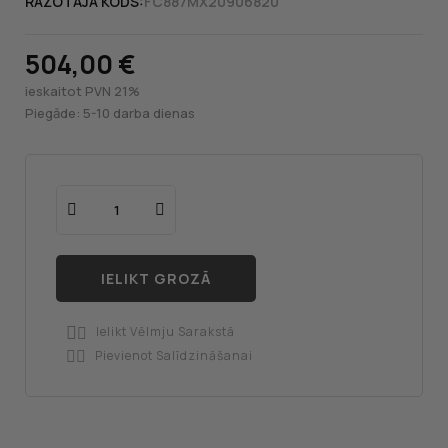
RAŽOTĀJA KODS:
FC887MX20906820
504,00 €
ieskaitot PVN 21%
Piegāde: 5-10 darba dienas
IELIKT GROZĀ
Ielikt Vēlmju Sarakstā

Pievienot Salīdzināšanai
