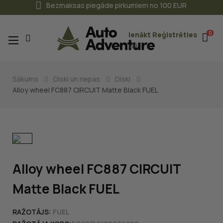
Bezmaksas piegāde pirkumiem no 100 EUR
0
Ienākt
Reģistrēties
Toggle
☰
vai
navigation
Sākums
Diski un riepas
Diski
Alloy wheel FC887 CIRCUIT Matte Black FUEL
Alloy wheel FC887 CIRCUIT
Matte Black FUEL
RAŽOTĀJS:
FUEL