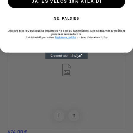
JĀ, ES VĒLOS 10% ATLAIDI
NĒ, PALDIES
Jebkurā brīdī tev būs iespēja atrakstīties no e-pastu saņemšanas. Mēs nedalāmies ar trešajām
pusēm ar taviem datiem.
Uzzināt vairāk par mūsu
Privātuma politiku
un tavu datu aizsardzību.
‹
›
474,00 €
Cena