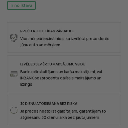
Ir noliktavā
PREČU ATBILSTĪBAS PĀRBAUDE
Vienmēr pārliecināmies, ka izvēlētā prece derēs
jūsu auto un mērķiem
IZVĒLIES SEV ĒRTU MAKSĀJUMU VEIDU
Banku pārskaitījums un karšu maksājumi, vai
INBANK bezprocentu dalītais maksājums un
līzings
30 DIENU ATGRIEŠANA BEZ RISKA
Ja preces neatbilst gaidītajam, garantējam to
atgriešanu 30 dienu laikā bez jautājumiem