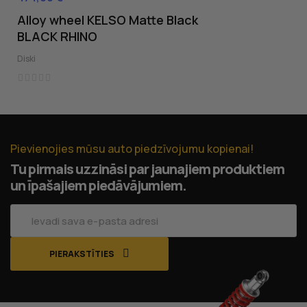
Alloy wheel KELSO Matte Black
BLACK RHINO
Diski
Pievienojies mūsu auto piedzīvojumu kopienai!
Tu pirmais uzzināsi par jaunajiem produktiem
un īpašajiem piedāvājumiem.
PIERAKSTĪTIES