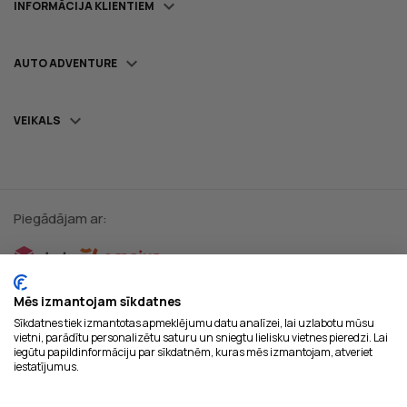

INFORMĀCIJA KLIENTIEM

AUTO ADVENTURE

VEIKALS
Piegādājam ar:
Droši maksājumi:
Mēs izmantojam sīkdatnes
Sīkdatnes tiek izmantotas apmeklējumu datu analīzei, lai uzlabotu mūsu
vietni, parādītu personalizētu saturu un sniegtu lielisku vietnes pieredzi. Lai
iegūtu papildinformāciju par sīkdatnēm, kuras mēs izmantojam, atveriet
iestatījumus.