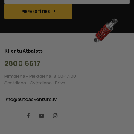
PIERAKSTĪTIES
Klientu Atbalsts
2800 6617
Pirmdiena – Piektdiena: 8:00-17:00
Sestdiena – Svētdiena : Brīvs
info@autoadventure.lv
Facebook
YouTube
Instagram