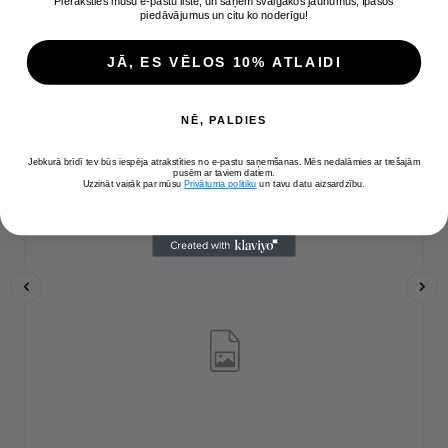
Pieraksties mūsu e-pastu listē, un saņem svaigākos jaunumus, īpašos
piedāvājumus un citu ko noderīgu!
JĀ, ES VĒLOS 10% ATLAIDI
CITAS PRECES KATEGORIJĀ
( 16 citas preces šajā kategorijā )
NĒ, PALDIES
Jebkurā brīdī tev būs iespēja atrakstīties no e-pastu saņemšanas. Mēs nedalāmies ar trešajām
pusēm ar taviem datiem.
Uzzināt vairāk par mūsu
Privātuma politiku
un tavu datu aizsardzību.
‹
›