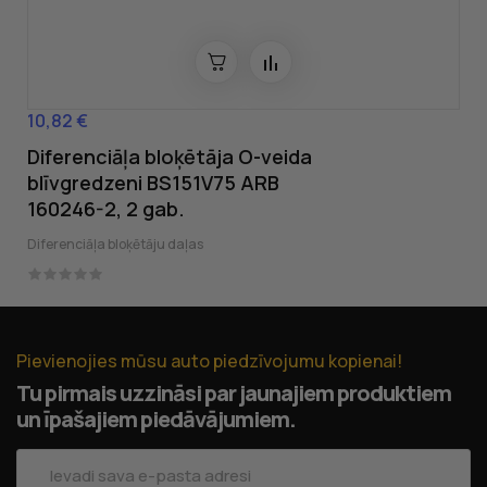
10,82 €
Cena
Diferenciāļa bloķētāja O-veida
blīvgredzeni BS151V75 ARB
160246-2, 2 gab.
Diferenciāļa bloķētāju daļas
Pievienojies mūsu auto piedzīvojumu kopienai!
Tu pirmais uzzināsi par jaunajiem produktiem
un īpašajiem piedāvājumiem.