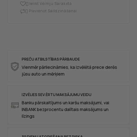
Ielikt Vēlmju Sarakstā

Pievienot Salīdzināšanai

PREČU ATBILSTĪBAS PĀRBAUDE
Vienmēr pārliecināmies, ka izvēlētā prece derēs
jūsu auto un mērķiem
IZVĒLIES SEV ĒRTU MAKSĀJUMU VEIDU
Banku pārskaitījums un karšu maksājumi, vai
INBANK bezprocentu dalītais maksājums un
līzings
30 DIENU ATGRIEŠANA BEZ RISKA