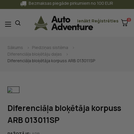
Bezmaksas piegāde pirkumiem no 100 EUR
0
Ienākt
Reģistrēties
Toggle
☰
vai
navigation
Sākums
Piedziņas sistēma
Diferenciāļa bloķētāju daļas
Diferenciāļa bloķētāja korpuss ARB 013011SP
Diferenciāļa bloķētāja korpuss
ARB 013011SP
RAŽOTĀJS:
ARB