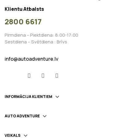
Klientu Atbalsts
2800 6617
Pirmdiena – Piektdiena: 8:00-17:00
Sestdiena – Svētdiena : Brīvs
info@autoadventure.lv
Facebook
YouTube
Instagram

INFORMĀCIJA KLIENTIEM

AUTO ADVENTURE

VEIKALS