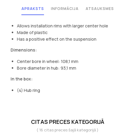
APRAKSTS
INFORMĀCIJA
ATSAUKSMES
Allows installation rims with larger center hole
Made of plastic
Has a positive effect on the suspension
Dimensions:
Center bore in wheel: 108,1 mm
Bore diameter in hub: 93,1 mm
In the box:
(4) Hub ring
CITAS PRECES KATEGORIJĀ
( 16 citas preces šajā kategorijā )