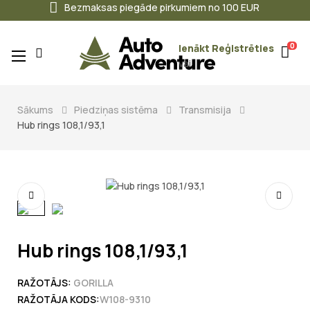
Bezmaksas piegāde pirkumiem no 100 EUR
0
Ienākt
Reģistrēties
Toggle
☰
vai
navigation
Sākums
Piedziņas sistēma
Transmisija
Hub rings 108,1/93,1
Hub rings 108,1/93,1
RAŽOTĀJS:
GORILLA
RAŽOTĀJA KODS:
W108-9310