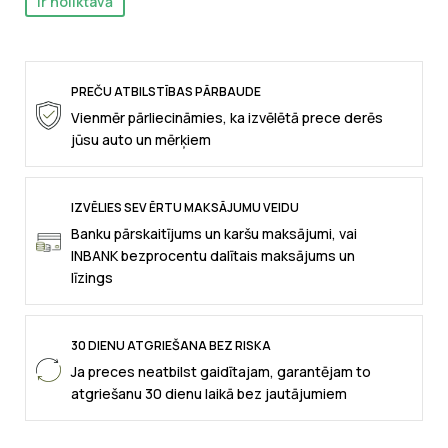
Ir noliktavā
PREČU ATBILSTĪBAS PĀRBAUDE
Vienmēr pārliecināmies, ka izvēlētā prece derēs
jūsu auto un mērķiem
IZVĒLIES SEV ĒRTU MAKSĀJUMU VEIDU
Banku pārskaitījums un karšu maksājumi, vai
INBANK bezprocentu dalītais maksājums un
līzings
30 DIENU ATGRIEŠANA BEZ RISKA
Ja preces neatbilst gaidītajam, garantējam to
atgriešanu 30 dienu laikā bez jautājumiem