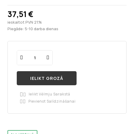
37,51 €
ieskaitot PVN 21%
Piegāde: 5-10 darba dienas
IELIKT GROZĀ
Ielikt Vēlmju Sarakstā

Pievienot Salīdzināšanai
