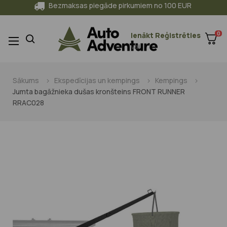
Bezmaksas piegāde pirkumiem no 100 EUR
0
Ienākt
Reģistrēties
Toggle
☰
vai
navigation
Sākums
Ekspedīcijas un kempings
Kempings
Jumta bagāžnieka dušas kronšteins FRONT RUNNER
RRAC028