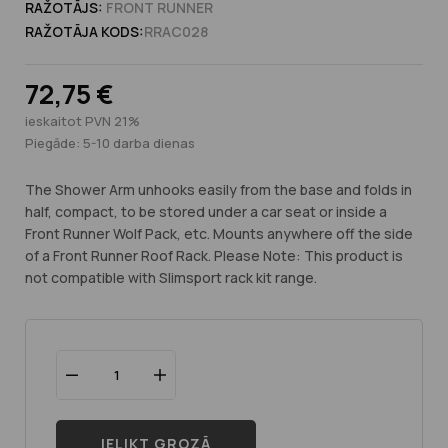
RAŽOTĀJS:
FRONT RUNNER
RAŽOTĀJA KODS:
RRAC028
72,75 €
ieskaitot PVN 21%
Piegāde: 5-10 darba dienas
The Shower Arm unhooks easily from the base and folds in
half, compact, to be stored under a car seat or inside a
Front Runner Wolf Pack, etc. Mounts anywhere off the side
of a Front Runner Roof Rack. Please Note: This product is
not compatible with Slimsport rack kit range.
IELIKT GROZĀ