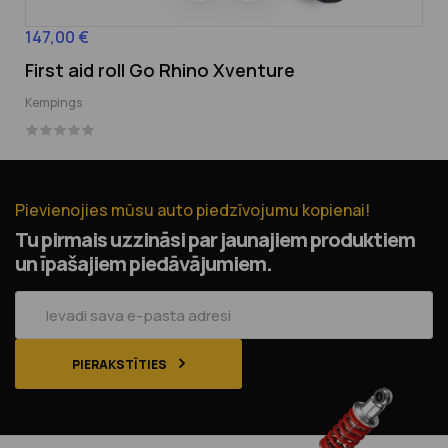
147,00 €
Cena
First aid roll Go Rhino Xventure
Kempings
Pievienojies mūsu auto piedzīvojumu kopienai!
Tu pirmais uzzināsi par jaunajiem produktiem
un īpašajiem piedāvājumiem.
PIERAKSTĪTIES