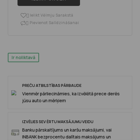
Ielikt Vēlmju Sarakstā

Pievienot Salīdzināšanai

Ir noliktavā
PREČU ATBILSTĪBAS PĀRBAUDE
Vienmēr pārliecināmies, ka izvēlētā prece derēs
jūsu auto un mērķiem
IZVĒLIES SEV ĒRTU MAKSĀJUMU VEIDU
Banku pārskaitījums un karšu maksājumi, vai
INBANK bezprocentu dalītais maksājums un