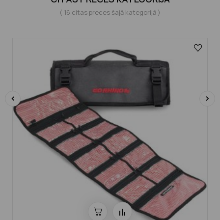
( 16 citas preces šajā kategorijā )
‹
›