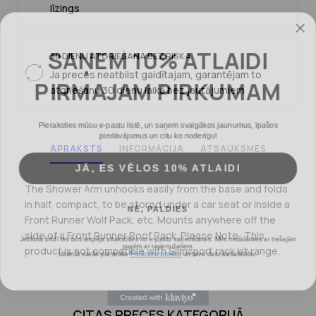
līzings
SAŅEM 10% ATLAIDI
30 DIENU ATGRIEŠANA BEZ RISKA
PIRMAJAM PIRKUMAM
Ja preces neatbilst gaidītajam, garantējam to
atgriešanu 30 dienu laikā bez jautājumiem
Pieraksties mūsu e-pastu listē, un saņem svaigākos jaunumus, īpašos
piedāvājumus un citu ko noderīgu!
APRAKSTS
INFORMĀCIJA
ATSAUKSMES
JĀ, ES VĒLOS 10% ATLAIDI
The Shower Arm unhooks easily from the base and folds
NĒ, PALDIES
in half, compact, to be stored under a car seat or inside a
Front Runner Wolf Pack, etc. Mounts anywhere off the
Jebkurā brīdī tev būs iespēja atrakstīties no e-pastu saņemšanas. Mēs nedalāmies ar trešajām
side of a Front Runner Roof Rack. Please Note: This
pusēm ar taviem datiem.
Uzzināt vairāk par mūsu
Privātuma politiku
un tavu datu aizsardzību.
product is not compatible with Slimsport rack kit range.
CITAS PRECES KATEGORIJĀ