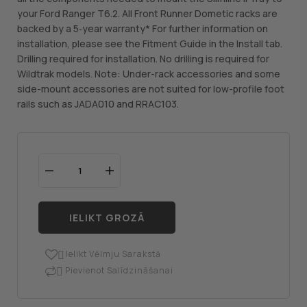
your Ford Ranger T6.2. All Front Runner Dometic racks are
backed by a 5‑year warranty* For further information on
installation, please see the Fitment Guide in the Install tab.
Drilling required for installation. No drilling is required for
Wildtrak models. Note: Under-rack accessories and some
side-mount accessories are not suited for low-profile foot
rails such as JADA010 and RRAC103.
IELIKT GROZĀ
Ielikt Vēlmju Sarakstā

Pievienot Salīdzināšanai
