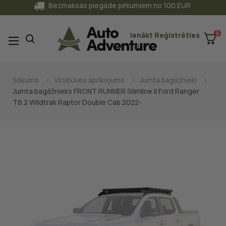
Bezmaksas piegāde pirkumiem no 100 EUR
0
Ienākt
Reģistrēties
Toggle
☰
vai
navigation
Sākums
Virsbūves aprīkojums
Jumta bagāžnieki
Jumta bagāžnieks FRONT RUNNER Slimline II Ford Ranger
T6.2 Wildtrak Raptor Double Cab 2022-