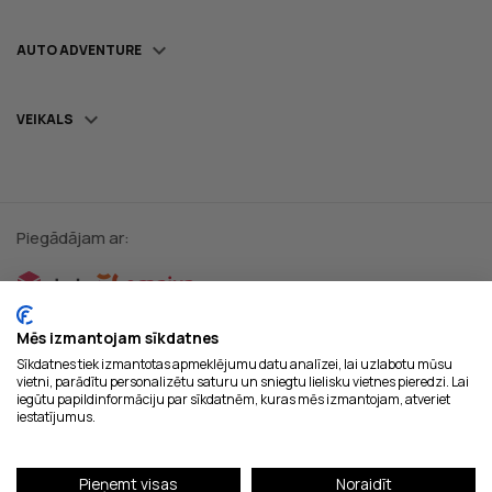

AUTO ADVENTURE

VEIKALS
Piegādājam ar:
Droši maksājumi:
Mēs izmantojam sīkdatnes
Sīkdatnes tiek izmantotas apmeklējumu datu analīzei, lai uzlabotu mūsu
vietni, parādītu personalizētu saturu un sniegtu lielisku vietnes pieredzi. Lai
iegūtu papildinformāciju par sīkdatnēm, kuras mēs izmantojam, atveriet
iestatījumus.
Pieņemt visas
Noraidīt