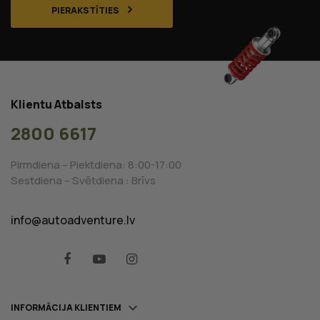
PIERAKSTĪTIES
Klientu Atbalsts
2800 6617
Pirmdiena – Piektdiena: 8:00-17:00
Sestdiena – Svētdiena : Brīvs
info@autoadventure.lv
Facebook
YouTube
Instagram

INFORMĀCIJA KLIENTIEM