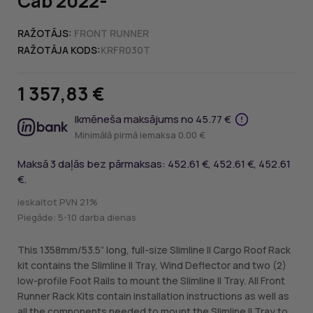
Cab 2022-
RAŽOTĀJS:
FRONT RUNNER
RAŽOTĀJA KODS:
KRFR030T
1 357,83 €
Ikmēneša maksājums no 45.77 €
Minimālā pirmā iemaksa 0.00 €
Maksā 3 daļās bez pārmaksas: 452.61 €, 452.61 €, 452.61
€.
ieskaitot PVN 21%
Piegāde: 5-10 darba dienas
This 1358mm/53.5” long, full-size Slimline II Cargo Roof Rack
kit contains the Slimline II Tray, Wind Deflector and two (2)
low-profile Foot Rails to mount the Slimline II Tray. All Front
Runner Rack Kits contain installation instructions as well as
all the components needed to mount the Slimline II Tray to