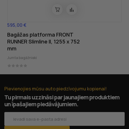
595,00 €
Cena
Bagāžas platforma FRONT
RUNNER Slimline II, 1255 x 752
mm
Jumta bagāžnieki
Pievienojies mūsu auto piedzīvojumu kopienai!
Tu pirmais uzzināsi par jaunajiem produktiem
un īpašajiem piedāvājumiem.