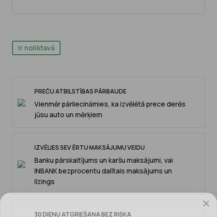
Ir noliktavā
PREČU ATBILSTĪBAS PĀRBAUDE
Vienmēr pārliecināmies, ka izvēlētā prece derēs
jūsu auto un mērķiem
IZVĒLIES SEV ĒRTU MAKSĀJUMU VEIDU
Banku pārskaitījums un karšu maksājumi, vai
INBANK bezprocentu dalītais maksājums un
līzings
30 DIENU ATGRIEŠANA BEZ RISKA