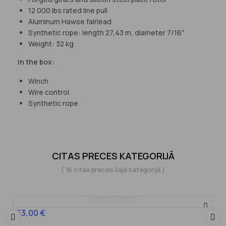
12 000 lbs rated line pull
Aluminum Hawse fairlead
Synthetic rope: length 27,43 m, diameter 7/16"
Weight: 32 kg
In the box:
Winch
Wire control
Synthetic rope
CITAS PRECES KATEGORIJĀ
( 16 citas preces šajā kategorijā )
163,00 €
Cena