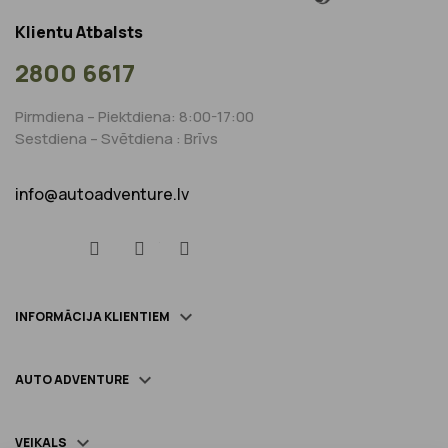
Klientu Atbalsts
2800 6617
Pirmdiena – Piektdiena: 8:00-17:00
Sestdiena – Svētdiena : Brīvs
info@autoadventure.lv
Facebook
YouTube
Instagram

INFORMĀCIJA KLIENTIEM

AUTO ADVENTURE

VEIKALS