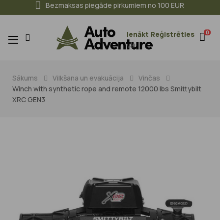
Bezmaksas piegāde pirkumiem no 100 EUR
0
Ienākt
Reģistrēties
Toggle
☰
vai
navigation
Sākums
Vilkšana un evakuācija
Vinčas
Winch with synthetic rope and remote 12000 lbs Smittybilt
XRC GEN3