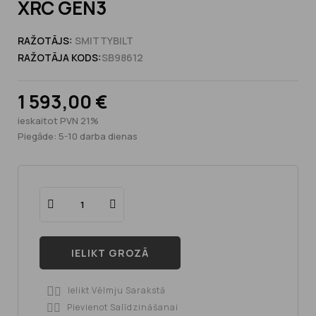
XRC GEN3
RAŽOTĀJS:
SMITTYBILT
RAŽOTĀJA KODS:
SB98612
1 593,00 €
ieskaitot PVN 21%
Piegāde: 5-10 darba dienas
IELIKT GROZĀ
Ielikt Vēlmju Sarakstā

Pievienot Salīdzināšanai
