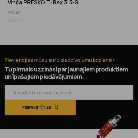
Vinča PRESKO T-Rex 3.5-S
‹
›
Vinčas
Pievienojies mūsu auto piedzīvojumu kopienai!
Tu pirmais uzzināsi par jaunajiem produktiem
un īpašajiem piedāvājumiem.
PIERAKSTĪTIES