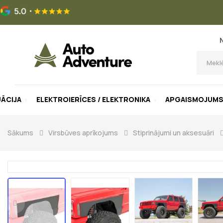
UĀCIJA
ELEKTROIERĪCES / ELEKTRONIKA
APGAISMOJUM
Sākums
Virsbūves aprīkojums
Stiprinājumi un aksesuāri