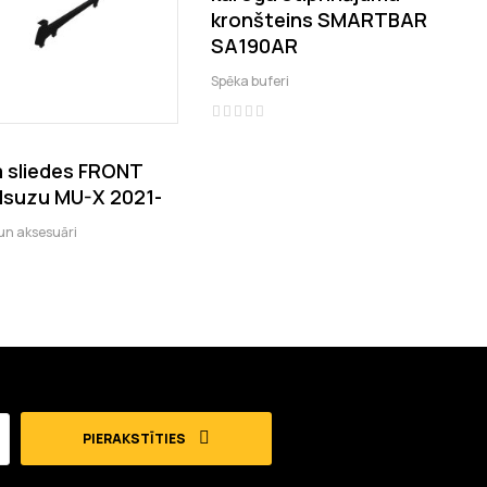
›
kronšteins SMARTBAR
SA190AR
Spēka buferi
a sliedes FRONT
Isuzu MU-X 2021-
 un aksesuāri
PIERAKSTĪTIES