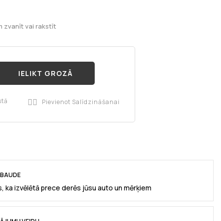
 zvanīt vai rakstīt
IELIKT GROZĀ
stā
Pievienot Salīdzināšanai

RBAUDE
, ka izvēlētā prece derēs jūsu auto un mērķiem