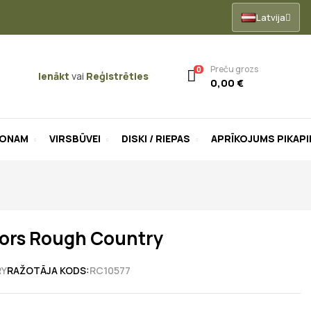
Latvija
Preču grozs
0
Ienākt
vai
Reģistrēties
0,00 €
LONAM
VIRSBŪVEI
DISKI / RIEPAS
APRĪKOJUMS PIKAP
mors Rough Country
RY
RAŽOTĀJA KODS:
RC10577