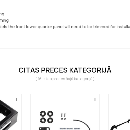
Pieraksties mūsu e-pastu listē, un saņem svaigākos jaunumus, īpašos
ing
piedāvājumus un citu ko noderīgu!
mming
ls the front lower quarter panel will need to be trimmed for install
JĀ, ES VĒLOS 10% ATLAIDI
NĒ, PALDIES
Jebkurā brīdī tev būs iespēja atrakstīties no e-pastu saņemšanas. Mēs nedalāmies ar trešajām
CITAS PRECES KATEGORIJĀ
pusēm ar taviem datiem.
Uzzināt vairāk par mūsu
Privātuma politiku
un tavu datu aizsardzību.
( 16 citas preces šajā kategorijā )