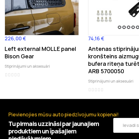
‹
226,00 €
74,16 €
Cena
Cena
Left external MOLLE panel
Antenas stiprināj
Bison Gear
kronšteins aizmug
bufera riteņa turē
Stiprinājumi un aksesuāri
ARB 5700050
Stiprinājumi un aksesuāri
Pievienojies mūsu auto piedzīvojumu kopienai!
Tu pirmais uzzināsi par jaunajiem
produktiem un īpašajiem
piedāvājumiem.