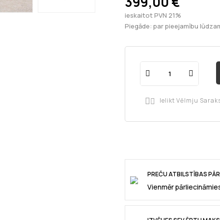
399,00 €
ieskaitot PVN 21%
Piegāde: par pieejamību lūdzam
Ielikt Vēlmju Sarak

PREČU ATBILSTĪBAS PĀ
Vienmēr pārliecināmies