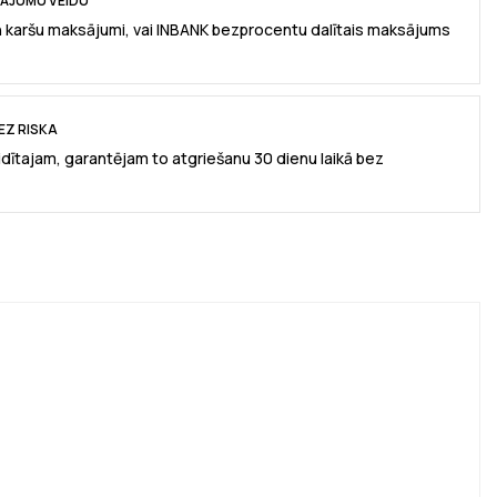
SĀJUMU VEIDU
n karšu maksājumi, vai INBANK bezprocentu dalītais maksājums
EZ RISKA
idītajam, garantējam to atgriešanu 30 dienu laikā bez