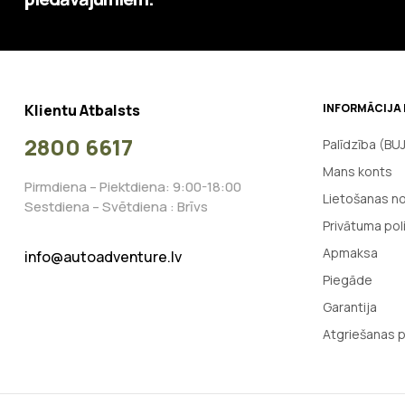
Klientu Atbalsts
INFORMĀCIJA 
2800 6617
Palīdzība (BU
Mans konts
Pirmdiena – Piektdiena: 9:00-18:00
Lietošanas n
Sestdiena – Svētdiena : Brīvs
Privātuma poli
Apmaksa
info@autoadventure.lv
Piegāde
Garantija
Atgriešanas p