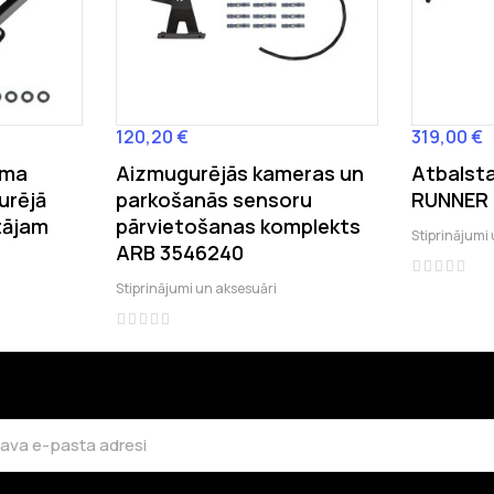
120,20 €
319,00 €
Cena
Cena
uma
Aizmugurējās kameras un
Atbalst
urējā
parkošanās sensoru
RUNNER 
tājam
pārvietošanas komplekts
Stiprinājumi
ARB 3546240
Stiprinājumi un aksesuāri