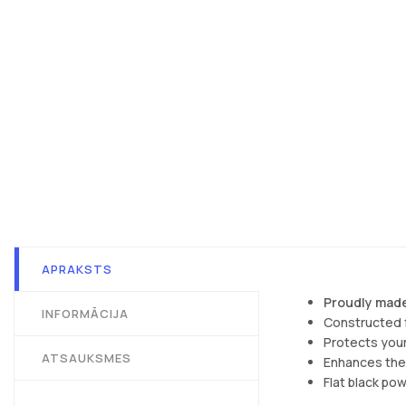
APRAKSTS
Proudly made
INFORMĀCIJA
Constructed f
Protects your
ATSAUKSMES
Enhances the
Flat black po