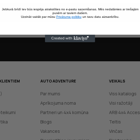
Jebkurā brīdī tev būs iespēja atrakstīties no e-pastu saņemšanas. Mēs nedalāmies ar trešajām
pusēm ar taviem datiem.
Uzzināt vairāk par mūsu
Privātuma politiku
un tavu datu aizsardzību.
KLIENTIEM
AUTO ADVENTURE
VEIKALS
J)
Par mums
Viss katalogs
Aprīkojuma noma
Visi ražotāji
oteikumi
Partneri un 4x4 komūna
ARB 4x4 Acces
tika
Blogs
Teltis
Vakances
Vinčas