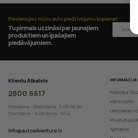
Pievienojies mūsu auto piedzīvojumu kopienai!
Tu pirmais uzzināsi par jaunajiem
produktiem un īpašajiem
piedāvājumiem.
Klientu Atbalsts
INFORMĀCIJA 
2800 6617
Palīdzība (BU
Mans konts
Pirmdiena – Piektdiena: 9:00-18:00
Lietošanas n
Sestdiena – Svētdiena : Brīvs
Privātuma poli
Apmaksa
info@autoadventure.lv