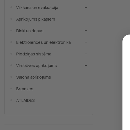
Vilkšana un evakuācija
Aprīkojums pikapiem
Diski un riepas
Elektroierīces un elektronika
Piedziņas sistēma
Virsbūves aprīkojums
Salona aprīkojums
Bremzes
ATLAIDES