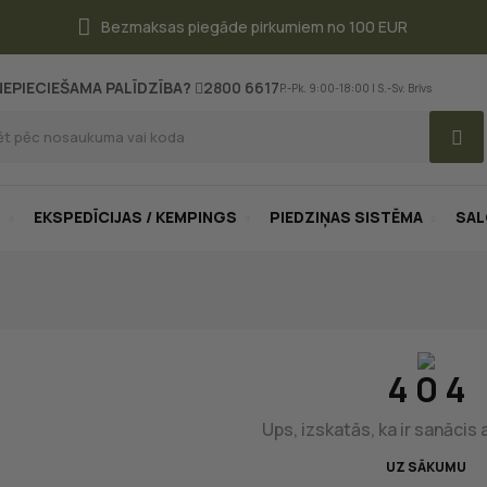
Bezmaksas piegāde pirkumiem no 100 EUR
NEPIECIEŠAMA PALĪDZĪBA?
2800 6617
P.-Pk. 9:00-18:00 | S.-Sv. Brīvs
S
EKSPEDĪCIJAS / KEMPINGS
PIEDZIŅAS SISTĒMA
SA
4 0 4
Ups, izskatās, ka ir sanācis 
UZ SĀKUMU