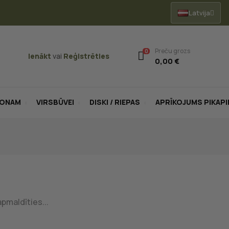
Latvija
Preču grozs
0
Ienākt
vai
Reģistrēties
0,00 €
LONAM
VIRSBŪVEI
DISKI / RIEPAS
APRĪKOJUMS PIKAP
apmaldīties...