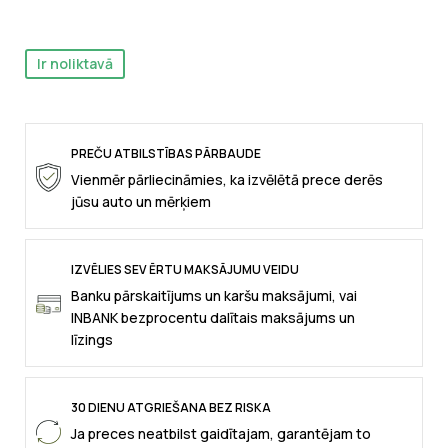
Ir noliktavā
PREČU ATBILSTĪBAS PĀRBAUDE
Vienmēr pārliecināmies, ka izvēlētā prece derēs
jūsu auto un mērķiem
IZVĒLIES SEV ĒRTU MAKSĀJUMU VEIDU
Banku pārskaitījums un karšu maksājumi, vai
INBANK bezprocentu dalītais maksājums un
līzings
30 DIENU ATGRIEŠANA BEZ RISKA
Ja preces neatbilst gaidītajam, garantējam to