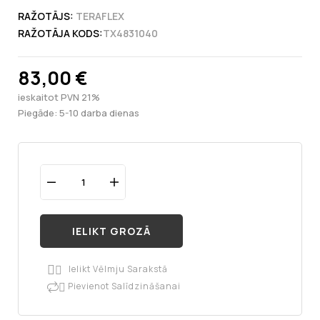
RAŽOTĀJS:
TERAFLEX
RAŽOTĀJA KODS:
TX4831040
83,00 €
ieskaitot PVN 21%
Piegāde: 5-10 darba dienas
IELIKT GROZĀ
Ielikt Vēlmju Sarakstā

Pievienot Salīdzināšanai
