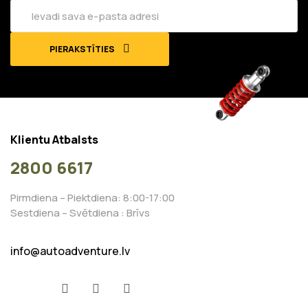
PIERAKSTĪTIES
Klientu Atbalsts
2800 6617
Pirmdiena – Piektdiena: 8:00-17:00
Sestdiena – Svētdiena : Brīvs
info@autoadventure.lv
Facebook
YouTube
Instagram