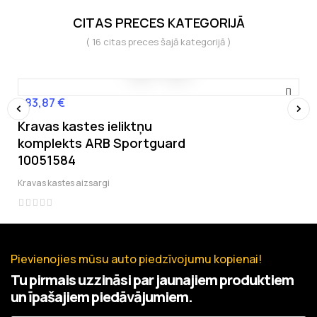
CITAS PRECES KATEGORIJĀ
( 16 citas preces šajā kategorijā )
483,87 €
Cena
Kravas kastes ieliktņu
‹
›
komplekts ARB Sportguard
10051584
Kravas kastes aizsargi
Pievienojies mūsu auto piedzīvojumu kopienai!
Tu pirmais uzzināsi par jaunajiem produktiem
un īpašajiem piedāvājumiem.