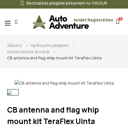
Bezmaksas piegāde pirkumiem no 100 EUR
0
Ienākt
Reģistrēties
Toggle
☰
vai
navigation
Sākums
Aprīkojums pikapiem
Kravas kastes aizsargi
CB antenna and flag whip mount kit TeraFlex Uinta
CB antenna and flag whip
mount kit TeraFlex Uinta