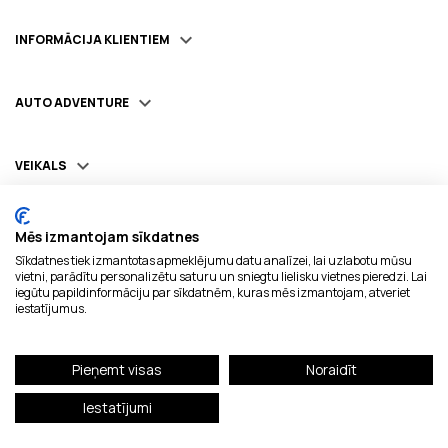

INFORMĀCIJA KLIENTIEM

AUTO ADVENTURE

VEIKALS
Mēs izmantojam sīkdatnes
Sīkdatnes tiek izmantotas apmeklējumu datu analīzei, lai uzlabotu mūsu
Piegādājam ar:
vietni, parādītu personalizētu saturu un sniegtu lielisku vietnes pieredzi. Lai
iegūtu papildinformāciju par sīkdatnēm, kuras mēs izmantojam, atveriet
iestatījumus.
Droši maksājumi:
Pieņemt visas
Noraidīt
Iestatījumi
© AUTO ADVENTURE 2023. Visas tiesības aizsargātas