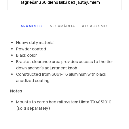
atgriešanu 30 dienu laikā bez jautājumiem
APRAKSTS
INFORMĀCIJA
ATSAUKSMES
SAŅEM 10% ATLAIDI
PIRMAJAM PIRKUMAM
Heavy duty material
Powder coated
Black color
Pieraksties mūsu e-pastu listē, un saņem svaigākos jaunumus, īpašos
Bracket clearance area provides access to the tie-
piedāvājumus un citu ko noderīgu!
down anchor’s adjustment knob
Constructed from 6061-T6 aluminum with black
JĀ, ES VĒLOS 10% ATLAIDI
anodized coating
Notes:
NĒ, PALDIES
Mounts to cargo bed rail system Uinta TX4831010
Jebkurā brīdī tev būs iespēja atrakstīties no e-pastu saņemšanas. Mēs nedalāmies ar trešajām
(sold separately)
pusēm ar taviem datiem.
Uzzināt vairāk par mūsu
Privātuma politiku
un tavu datu aizsardzību.