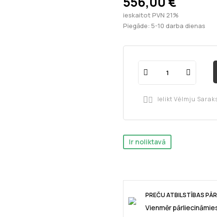
556,00 €
ieskaitot PVN 21%
Piegāde: 5-10 darba dienas
Ielikt Vēlmju Sarak

Ir noliktavā
PREČU ATBILSTĪBAS PĀ
Vienmēr pārliecināmies