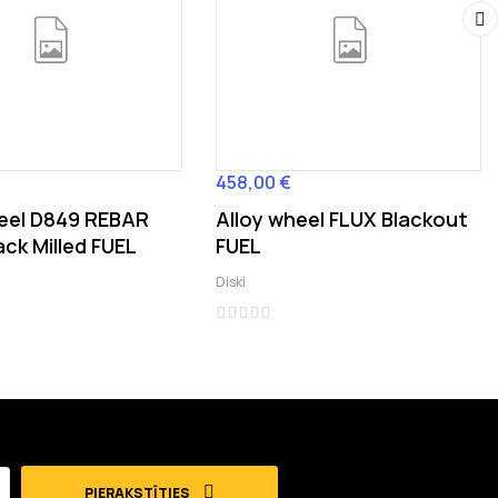
›
458,00 €
Cena
heel D849 REBAR
Alloy wheel FLUX Blackout
ack Milled FUEL
FUEL
Diski
PIERAKSTĪTIES