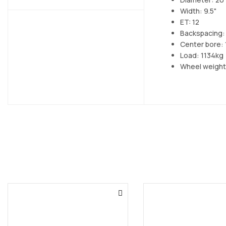
Width: 9.5"
ET: 12
Backspacing: 
Center bore: 
Load: 1134kg
Wheel weight