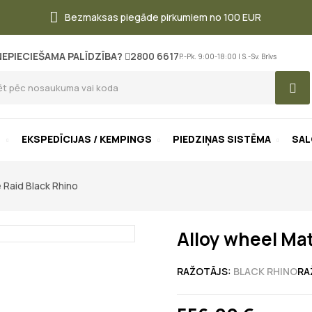
Bezmaksas piegāde pirkumiem no 100 EUR
NEPIECIEŠAMA PALĪDZĪBA?
2800 6617
P.-Pk. 9:00-18:00 | S.-Sv. Brīvs
S
EKSPEDĪCIJAS / KEMPINGS
PIEDZIŅAS SISTĒMA
SA
 Raid Black Rhino
Alloy wheel Ma
RAŽOTĀJS:
BLACK RHINO
RA