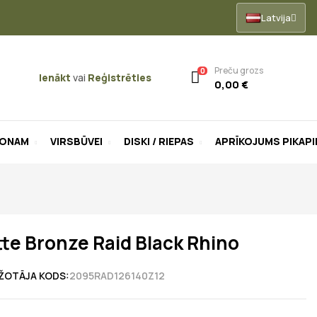
Latvija
Preču grozs
0
Ienākt
vai
Reģistrēties
0,00 €
LONAM
VIRSBŪVEI
DISKI / RIEPAS
APRĪKOJUMS PIKAP
tte Bronze Raid Black Rhino
ŽOTĀJA KODS:
2095RAD126140Z12