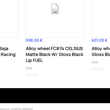
598,00 €
601,00 €
Cena
Cena
Baja
Alloy wheel FC874 CELSIUS
Alloy w
 Racing
Matte Black W/ Gloss Black
Gloss Bl
Lip FUEL
Diski
Diski