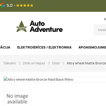
UĀCIJA
ELEKTROIERĪCES / ELEKTRONIKA
APGAISMOJUM
Sākums
Diski un riepas
Diski
Alloy wheel Matte Bronze