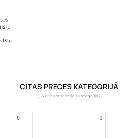
5.72
112.10
: 18kg
CITAS PRECES KATEGORIJĀ
( 16 citas preces šajā kategorijā )