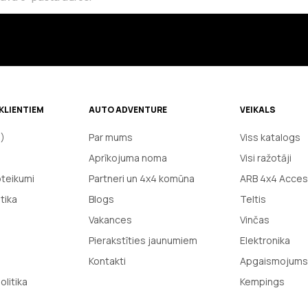
KLIENTIEM
AUTO ADVENTURE
VEIKALS
J)
Par mums
Viss katalogs
Aprīkojuma noma
Visi ražotāji
oteikumi
Partneri un 4x4 komūna
ARB 4x4 Acces
tika
Blogs
Teltis
Vakances
Vinčas
Pierakstīties jaunumiem
Elektronika
Kontakti
Apgaismojums
olitika
Kempings