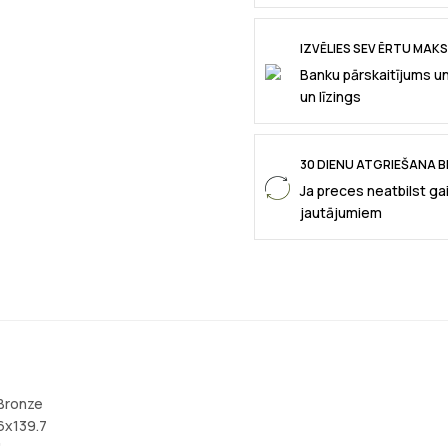
IZVĒLIES SEV ĒRTU MAK
Banku pārskaitījums u
un līzings
30 DIENU ATGRIEŠANA B
Ja preces neatbilst ga
jautājumiem
 Bronze
 6x139.7
"