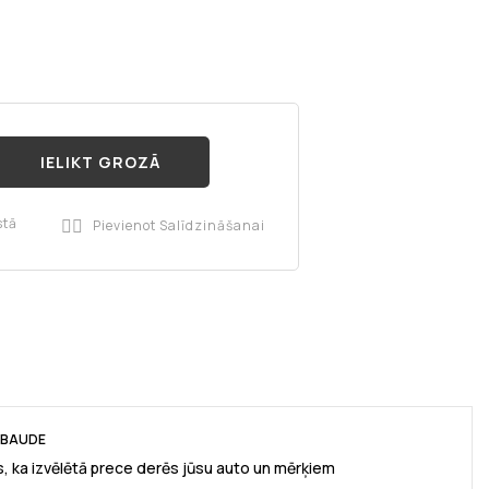
IELIKT GROZĀ
stā
Pievienot Salīdzināšanai

RBAUDE
, ka izvēlētā prece derēs jūsu auto un mērķiem