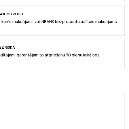
SĀJUMU VEIDU
n karšu maksājumi, vai INBANK bezprocentu dalītais maksājums
EZ RISKA
idītajam, garantējam to atgriešanu 30 dienu laikā bez