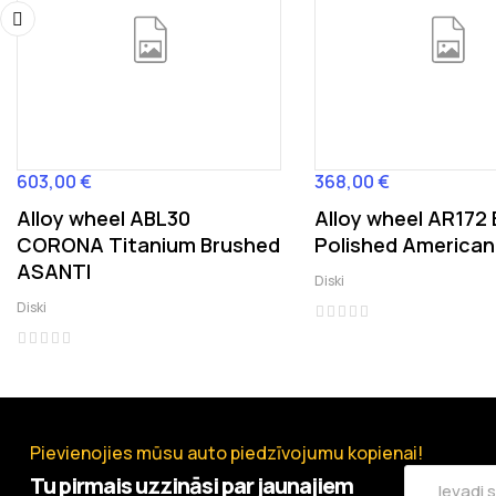
‹
603,00 €
368,00 €
Cena
Cena
Alloy wheel ABL30
Alloy wheel AR172 
CORONA Titanium Brushed
Polished American
ASANTI
Diski
Diski
Pievienojies mūsu auto piedzīvojumu kopienai!
Tu pirmais uzzināsi par jaunajiem