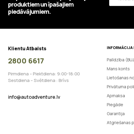
produktiem un īpašajiem
piedāvājumiem.
Klientu Atbalsts
INFORMĀCIJA 
2800 6617
Palīdzība (BU
Mans konts
Pirmdiena – Piektdiena: 9:00-18:00
Lietošanas n
Sestdiena – Svētdiena : Brīvs
Privātuma poli
Apmaksa
info@autoadventure.lv
Piegāde
Garantija
Atgriešanas p