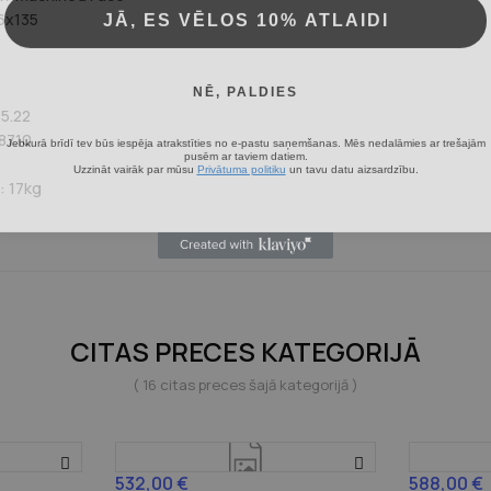
JĀ, ES VĒLOS 10% ATLAIDI
 6x135
"
NĒ, PALDIES
5.22
Jebkurā brīdī tev būs iespēja atrakstīties no e-pastu saņemšanas. Mēs nedalāmies ar trešajām
87.10
pusēm ar taviem datiem.
Uzzināt vairāk par mūsu
Privātuma politiku
un tavu datu aizsardzību.
: 17kg
CITAS PRECES KATEGORIJĀ
( 16 citas preces šajā kategorijā )
532,00 €
588,00 €
Cena
Cena