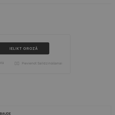
IELIKT GROZĀ
stā
Pievienot Salīdzināšanai

RBAUDE