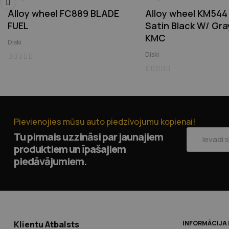
Alloy wheel FC889 BLADE
Alloy wheel KM54
‹
FUEL
Satin Black W/ Gra
KMC
Diski
Diski
Pievienojies mūsu auto piedzīvojumu kopienai!
Tu pirmais uzzināsi par jaunajiem
produktiem un īpašajiem
piedāvājumiem.
Klientu Atbalsts
INFORMĀCIJA 