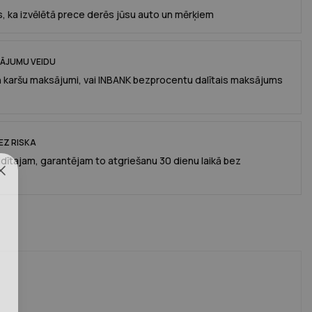
, ka izvēlētā prece derēs jūsu auto un mērķiem
SĀJUMU VEIDU
n karšu maksājumi, vai INBANK bezprocentu dalītais maksājums
EZ RISKA
idītajam, garantējam to atgriešanu 30 dienu laikā bez