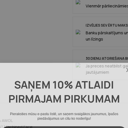
Vienmēr pārliecināmies
IZVĒLIES SEV ĒRTU MAK
Banku pārskaitījums u
un līzings
30 DIENU ATGRIEŠANA B
Ja preces neatbilst ga
jautājumiem
SAŅEM 10% ATLAIDI
PIRMAJAM PIRKUMAM
Pieraksties mūsu e-pastu listē, un saņem svaigākos jaunumus, īpašos
piedāvājumus un citu ko noderīgu!
4 AWOL
 W/ Machined Face