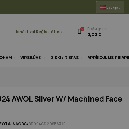
Latvija
Preču grozs
0
Ienākt
vai
Reģistrēties
0,00 €
LONAM
VIRSBŪVEI
DISKI / RIEPAS
APRĪKOJUMS PIKAP
024 AWOL Silver W/ Machined Face
ŽOTĀJA KODS:
BR024SD20856312