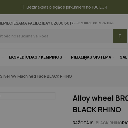
Bezmaksas piegāde pirkumiem no 100 EUR
NEPIECIEŠAMA PALĪDZĪBA?
2800 6617
P.-Pk. 9:00-18:00 | S.-Sv. Brīvs
S
EKSPEDĪCIJAS / KEMPINGS
PIEDZIŅAS SISTĒMA
SA
Silver W/ Machined Face BLACK RHINO
Alloy wheel BR
BLACK RHINO
RAŽOTĀJS:
BLACK RHINO
RA