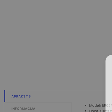
APRAKSTS
Model: BR02
INFORMĀCIJA
Color: Silver