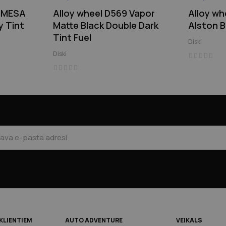
4 MESA
Alloy wheel D569 Vapor
Alloy wh
y Tint
Matte Black Double Dark
Alston B
Tint Fuel
Diski
Diski
KLIENTIEM
AUTO ADVENTURE
VEIKALS