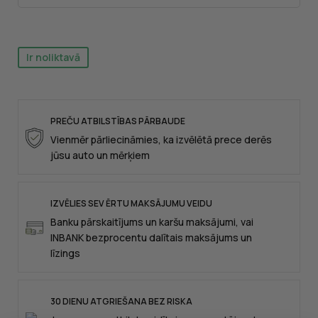
Ir noliktavā
PREČU ATBILSTĪBAS PĀRBAUDE
Vienmēr pārliecināmies, ka izvēlētā prece derēs
jūsu auto un mērķiem
IZVĒLIES SEV ĒRTU MAKSĀJUMU VEIDU
Banku pārskaitījums un karšu maksājumi, vai
INBANK bezprocentu dalītais maksājums un
līzings
30 DIENU ATGRIEŠANA BEZ RISKA