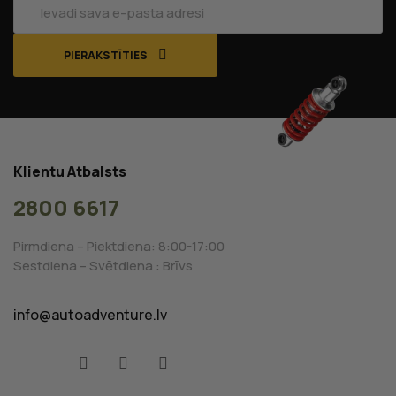
PIERAKSTĪTIES
Klientu Atbalsts
2800 6617
Pirmdiena – Piektdiena: 8:00-17:00
Sestdiena – Svētdiena : Brīvs
info@autoadventure.lv
Facebook
YouTube
Instagram