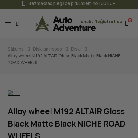
Bezmaksas piegāde pirkumiem no 100 EUR
0
Ienākt
Reģistrēties
Toggle
☰
vai
navigation
Sākums
Diski un riepas
Diski
Alloy wheel M192 ALTAIR Gloss Black Matte Black NICHE
ROAD WHEELS
Alloy wheel M192 ALTAIR Gloss
Black Matte Black NICHE ROAD
WHEELS