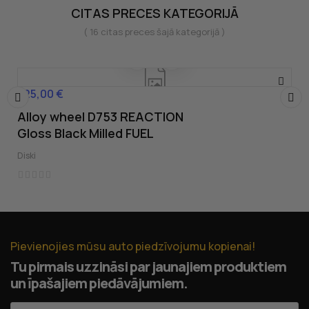
CITAS PRECES KATEGORIJĀ
( 16 citas preces šajā kategorijā )
325,00 €
Cena
Alloy wheel D753 REACTION
‹
›
Gloss Black Milled FUEL
Diski
Pievienojies mūsu auto piedzīvojumu kopienai!
Tu pirmais uzzināsi par jaunajiem produktiem
un īpašajiem piedāvājumiem.