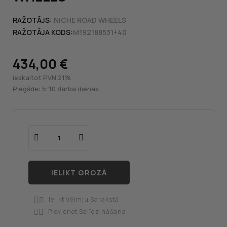
RAŽOTĀJS:
NICHE ROAD WHEELS
RAŽOTĀJA KODS:
M192188531+40
434,00 €
ieskaitot PVN 21%
Piegāde: 5-10 darba dienas
IELIKT GROZĀ
Ielikt Vēlmju Sarakstā

Pievienot Salīdzināšanai
