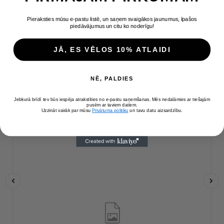
Load: 1134kg
Pieraksties mūsu e-pastu listē, un saņem svaigākos jaunumus, īpašos
Wheel weight: 16kg
piedāvājumus un citu ko noderīgu!
JĀ, ES VĒLOS 10% ATLAIDI
CITAS PRECES KATEGORIJĀ
NĒ, PALDIES
( 16 citas preces šajā kategorijā )
Jebkurā brīdī tev būs iespēja atrakstīties no e-pastu saņemšanas. Mēs nedalāmies ar trešajām
pusēm ar taviem datiem.
Uzzināt vairāk par mūsu
Privātuma politiku
un tavu datu aizsardzību.
‹
›