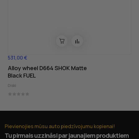
531,00 €
Cena
Alloy wheel D664 SHOK Matte
Black FUEL
Diski
Pievienojies mūsu auto piedzīvojumu kopienai!
Tu pirmais uzzināsi par jaunajiem produktiem