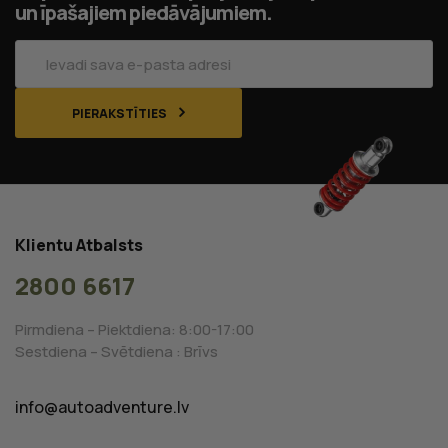
un īpašajiem piedāvājumiem.
PIERAKSTĪTIES
Klientu Atbalsts
2800 6617
Pirmdiena – Piektdiena: 8:00-17:00
Sestdiena – Svētdiena : Brīvs
info@autoadventure.lv