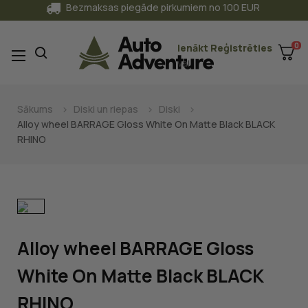
Bezmaksas piegāde pirkumiem no 100 EUR
0
Ienākt
Reģistrēties
Toggle
☰
vai
navigation
Sākums
Diski un riepas
Diski
Alloy wheel BARRAGE Gloss White On Matte Black BLACK
RHINO
Alloy wheel BARRAGE Gloss
White On Matte Black BLACK
RHINO