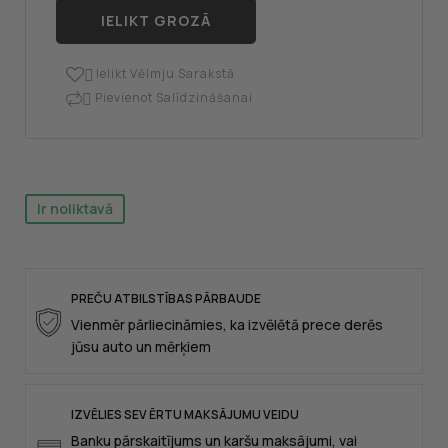
IELIKT GROZĀ
Ielikt Vēlmju Sarakstā

Pievienot Salīdzināšanai

Ir noliktavā
PREČU ATBILSTĪBAS PĀRBAUDE
Vienmēr pārliecināmies, ka izvēlētā prece derēs
jūsu auto un mērķiem
IZVĒLIES SEV ĒRTU MAKSĀJUMU VEIDU
Banku pārskaitījums un karšu maksājumi, vai