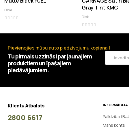
Matte Black FUEL
CARNAGE Satin Bl
Gray Tint KMC
Diski
Diski
Pievienojies mūsu auto piedzīvojumu kopienai!
Tu pirmais uzzināsi par jaunajiem
produktiem un īpašajiem
piedāvājumiem.
Klientu Atbalsts
INFORMĀCIJA 
2800 6617
Palīdzība (BU
Mans konts