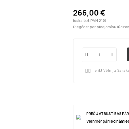
266,00 €
ieskaitot PVN 21%
Piegāde: par pieejamību lūdzam
Ielikt Vēlmju Sarak

PREČU ATBILSTĪBAS PĀ
Vienmēr pārliecināmies