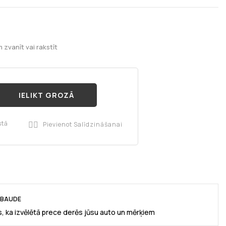
 zvanīt vai rakstīt
IELIKT GROZĀ
stā
Pievienot Salīdzināšanai

RBAUDE
, ka izvēlētā prece derēs jūsu auto un mērķiem