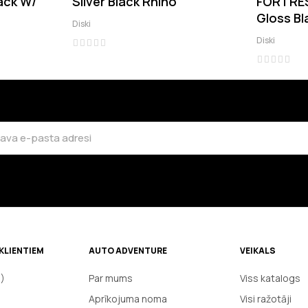
ack W/
Silver Black Rhino
FORTRES
Gloss Bl
Diski
Diski
KLIENTIEM
AUTO ADVENTURE
VEIKALS
J)
Par mums
Viss katalogs
Aprīkojuma noma
Visi ražotāji