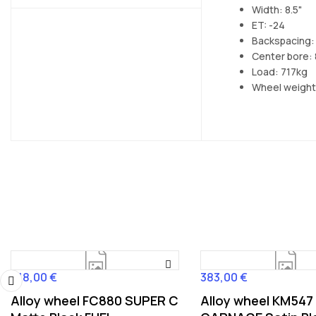
Width: 8.5"
ET: -24
Backspacing: 
Center bore: 
Load: 717kg
Wheel weight
618,00 €
383,00 €
Cena
Cena
Alloy wheel FC880 SUPER C
Alloy wheel KM547
‹