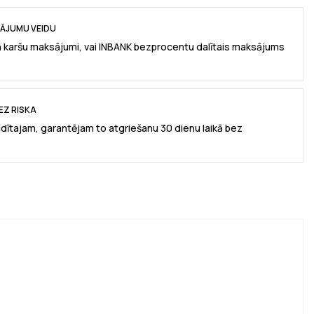
SĀJUMU VEIDU
n karšu maksājumi, vai INBANK bezprocentu dalītais maksājums
EZ RISKA
idītajam, garantējam to atgriešanu 30 dienu laikā bez