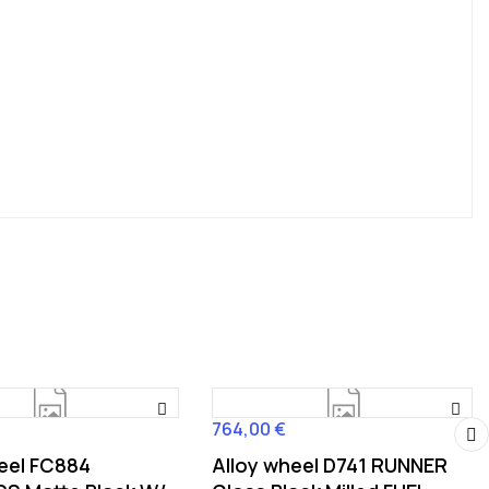
764,00 €
Cena
eel FC884
Alloy wheel D741 RUNNER
›