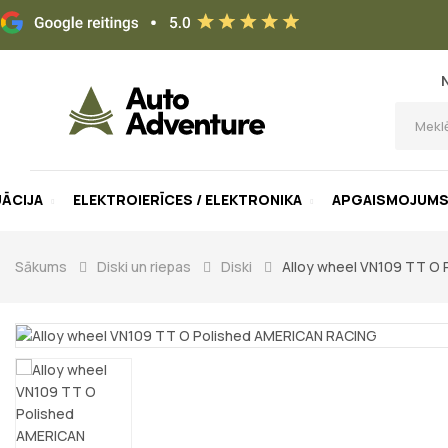
UĀCIJA
ELEKTROIERĪCES / ELEKTRONIKA
APGAISMOJUM
Sākums
Diski un riepas
Diski
Alloy wheel VN109 TT O