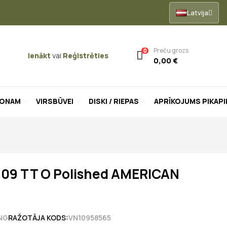
Latvija
Preču grozs
0
Ienākt
vai
Reģistrēties
0,00 €
LONAM
VIRSBŪVEI
DISKI / RIEPAS
APRĪKOJUMS PIKAP
109 TT O Polished AMERICAN
NG
RAŽOTĀJA KODS:
VN10958565