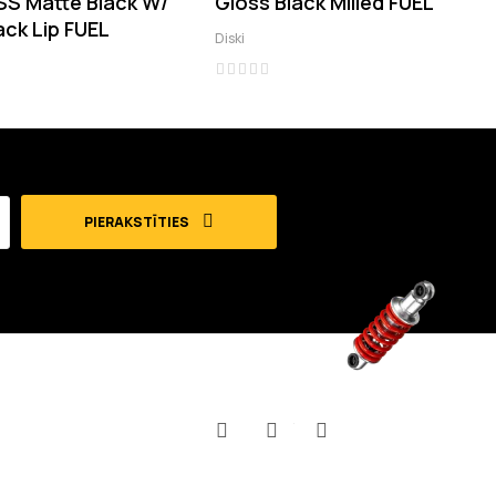
S Matte Black W/
Gloss Black Milled FUEL
ack Lip FUEL
Diski
PIERAKSTĪTIES
Facebook
YouTube
Instagram