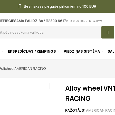
Bezmaksas piegāde pirkumiem no 100 EUR
NEPIECIEŠAMA PALĪDZĪBA?
2800 6617
P.-Pk. 9:00-18:00 | S.-Sv. Brīvs
S
EKSPEDĪCIJAS / KEMPINGS
PIEDZIŅAS SISTĒMA
SA
 Polished AMERICAN RACING
Alloy wheel VN
RACING
RAŽOTĀJS:
AMERICAN RACI