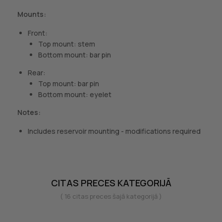
Mounts:
Front:
Top mount: stem
Bottom mount: bar pin
Rear:
Top mount: bar pin
Bottom mount: eyelet
Notes:
Includes reservoir mounting - modifications required
CITAS PRECES KATEGORIJĀ
( 16 citas preces šajā kategorijā )