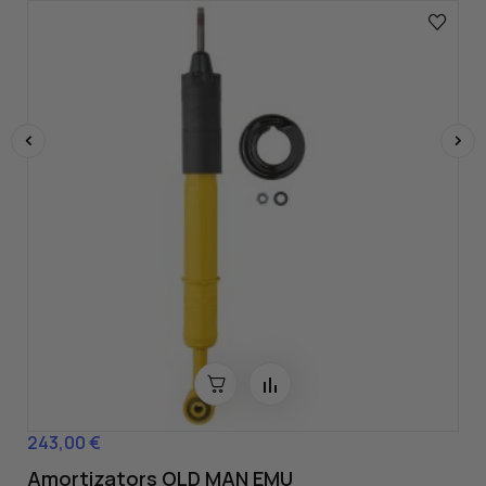
‹
›
243,00 €
Cena
Amortizators OLD MAN EMU