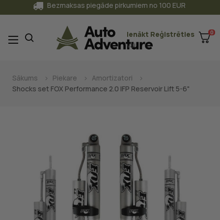
Bezmaksas piegāde pirkumiem no 100 EUR
0
Ienākt
Reģistrēties
Toggle
☰
vai
navigation
Sākums
Piekare
Amortizatori
Shocks set FOX Performance 2.0 IFP Reservoir Lift 5-6"