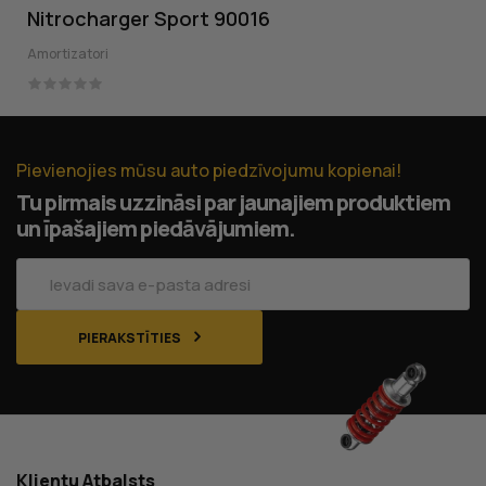
Nitrocharger Sport 90016
Amortizatori
Pievienojies mūsu auto piedzīvojumu kopienai!
Tu pirmais uzzināsi par jaunajiem produktiem
un īpašajiem piedāvājumiem.
PIERAKSTĪTIES
Klientu Atbalsts