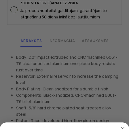
30 DIENU ATGRIEŠANA BEZ RISKA
Ja preces neatbilst gaidītajam, garantējam to
atgriešanu 30 dienu laikā bez jautājumiem
APRAKSTS
INFORMĀCIJA
ATSAUKSMES
Body: 2.0” Impact extruded and CNC machined 6061-
T6 clear anodized aluminum one-piece body resists
rust over time
Reservoir: External reservoir to increase the damping
level
Body Plating: Clear-anodized for a durable finish
Components: Black-anodized, CNC-machined 6061-
T6 billet aluminum
Shaft: 5/8" hard chrome plated heat-treated alloy
steel
Piston: Race-developed high-flow piston design
Seals: Redundant sealing pack system main seal,