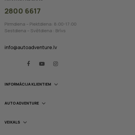
2800 6617
Pirmdiena – Piektdiena: 8:00-17:00
Sestdiena – Svētdiena : Brīvs
info@autoadventure.lv
Facebook
YouTube
Instagram

INFORMĀCIJA KLIENTIEM

AUTO ADVENTURE

VEIKALS