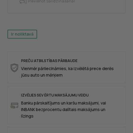
Pievienot Salīdzināšanai

Ir noliktavā
PREČU ATBILSTĪBAS PĀRBAUDE
Vienmēr pārliecināmies, ka izvēlētā prece derēs
jūsu auto un mērķiem
IZVĒLIES SEV ĒRTU MAKSĀJUMU VEIDU
Banku pārskaitījums un karšu maksājumi, vai
INBANK bezprocentu dalītais maksājums un
līzings