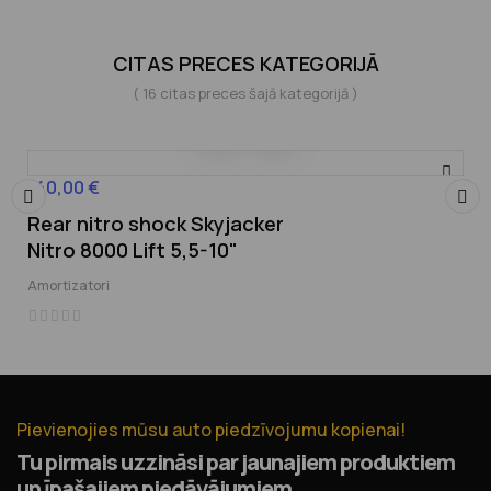
CITAS PRECES KATEGORIJĀ
( 16 citas preces šajā kategorijā )
140,00 €
Cena
Rear nitro shock Skyjacker
‹
›
Nitro 8000 Lift 5,5-10"
Amortizatori
Pievienojies mūsu auto piedzīvojumu kopienai!
Tu pirmais uzzināsi par jaunajiem produktiem
un īpašajiem piedāvājumiem.