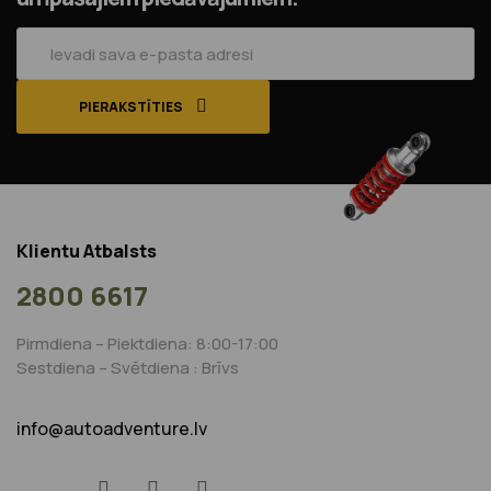
PIERAKSTĪTIES
Klientu Atbalsts
2800 6617
Pirmdiena – Piektdiena: 8:00-17:00
Sestdiena – Svētdiena : Brīvs
info@autoadventure.lv
Facebook
YouTube
Instagram