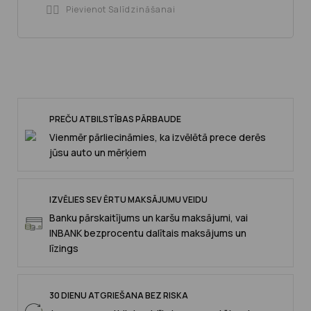
Pievienot Salīdzināšanai

PREČU ATBILSTĪBAS PĀRBAUDE
Vienmēr pārliecināmies, ka izvēlētā prece derēs
jūsu auto un mērķiem
IZVĒLIES SEV ĒRTU MAKSĀJUMU VEIDU
Banku pārskaitījums un karšu maksājumi, vai
INBANK bezprocentu dalītais maksājums un
līzings
30 DIENU ATGRIEŠANA BEZ RISKA