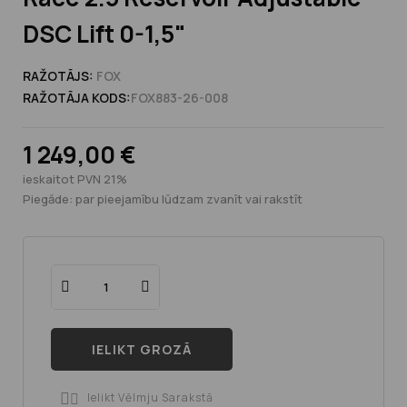
DSC Lift 0-1,5"
RAŽOTĀJS:
FOX
RAŽOTĀJA KODS:
FOX883-26-008
1 249,00 €
ieskaitot PVN 21%
Piegāde: par pieejamību lūdzam zvanīt vai rakstīt
IELIKT GROZĀ
Ielikt Vēlmju Sarakstā
