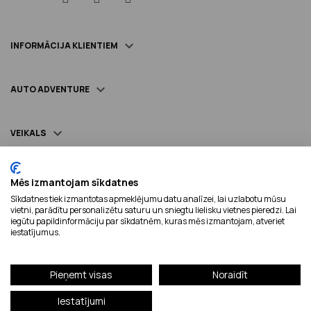

INFORMĀCIJA KLIENTIEM

AUTO ADVENTURE

VEIKALS
Mēs izmantojam sīkdatnes
Sīkdatnes tiek izmantotas apmeklējumu datu analīzei, lai uzlabotu mūsu
Piegādājam ar:
vietni, parādītu personalizētu saturu un sniegtu lielisku vietnes pieredzi. Lai
iegūtu papildinformāciju par sīkdatnēm, kuras mēs izmantojam, atveriet
iestatījumus.
Droši maksājumi:
Pieņemt visas
Noraidīt
Iestatījumi
© AUTO ADVENTURE 2023. Visas tiesības aizsargātas