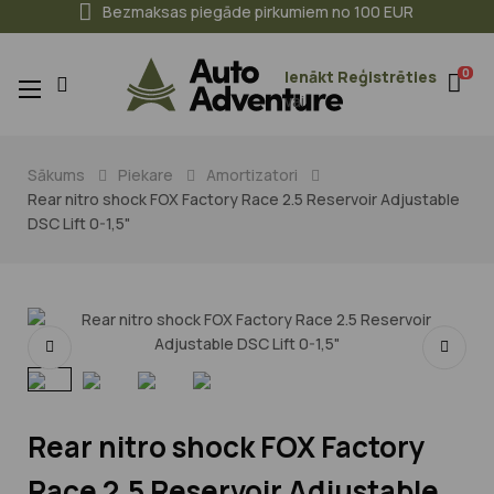
Bezmaksas piegāde pirkumiem no 100 EUR
0
Ienākt
Reģistrēties
Toggle
☰
vai
navigation
Sākums
Piekare
Amortizatori
Rear nitro shock FOX Factory Race 2.5 Reservoir Adjustable
DSC Lift 0-1,5"
Rear nitro shock FOX Factory
Race 2.5 Reservoir Adjustable