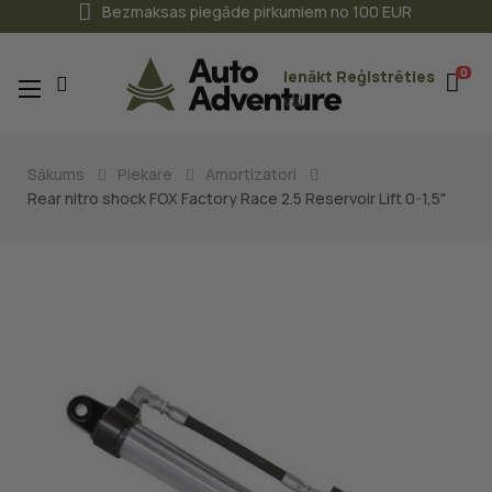
Bezmaksas piegāde pirkumiem no 100 EUR
0
Ienākt
Reģistrēties
Toggle
☰
vai
navigation
Sākums
Piekare
Amortizatori
Rear nitro shock FOX Factory Race 2.5 Reservoir Lift 0-1,5"