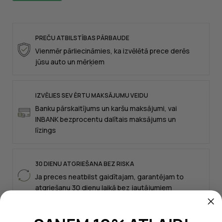
PREČU ATBILSTĪBAS PĀRBAUDE
Vienmēr pārliecināmies, ka izvēlētā prece derēs
jūsu auto un mērķiem
IZVĒLIES SEV ĒRTU MAKSĀJUMU VEIDU
Banku pārskaitījums un karšu maksājumi, vai
INBANK bezprocentu dalītais maksājums un
līzings
30 DIENU ATGRIEŠANA BEZ RISKA
Ja preces neatbilst gaidītajam, garantējam to
atgriešanu 30 dienu laikā bez jautājumiem