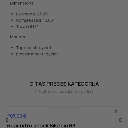
Dimensions:
Extended: 23.23"
Compressed: 15.06"
Travel: 8.17"
Mounts:
Top mount: eyelet
Bottom mount: eyelet
CITAS PRECES KATEGORIJĀ
( 16 citas preces šajā kategorijā )
207,00 €
Cena
Rear nitro shock Bilstein B8