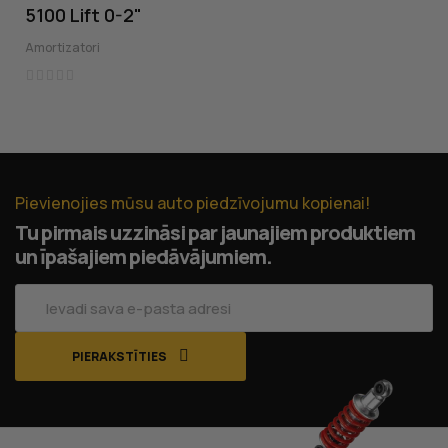
‹
›
5100 Lift 0-2"
Amortizatori
Pievienojies mūsu auto piedzīvojumu kopienai!
Tu pirmais uzzināsi par jaunajiem produktiem
un īpašajiem piedāvājumiem.
PIERAKSTĪTIES