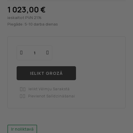
1 023,00 €
ieskaitot PVN 21%
Piegāde: 5-10 darba dienas
IELIKT GROZĀ
Ielikt Vēlmju Sarakstā

Pievienot Salīdzināšanai

Ir noliktavā